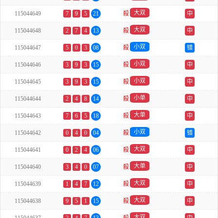
大双
115044649
7
9
5
21
殺
中
大双
115044648
2
7
4
13
殺
中
小双
115044647
5
0
3
08
殺
错
小双
115044646
3
9
3
15
殺
中
小双
115044645
3
9
3
15
殺
中
小单
115044644
2
4
8
14
殺
中
大单
115044643
7
6
5
18
殺
中
小双
115044642
0
4
0
04
殺
错
大双
115044641
0
2
4
06
殺
中
大单
115044640
3
4
0
07
殺
中
大双
115044639
1
4
7
12
殺
中
大双
115044638
9
5
1
15
殺
中
大双