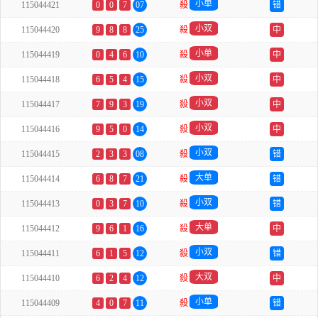
小单
115044421
0
0
7
07
殺
错
小双
115044420
9
8
8
25
殺
中
小单
115044419
0
4
6
10
殺
中
小双
115044418
6
5
4
15
殺
中
小双
115044417
7
9
3
19
殺
中
小双
115044416
9
5
0
14
殺
中
小双
115044415
2
3
3
08
殺
错
大单
115044414
6
8
7
21
殺
错
小双
115044413
0
3
7
10
殺
错
大单
115044412
9
6
1
16
殺
中
小双
115044411
6
1
5
12
殺
错
大双
115044410
6
2
4
12
殺
中
小单
115044409
4
0
7
11
殺
错