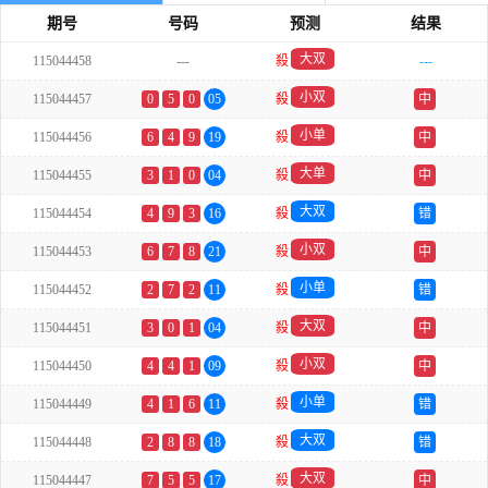
期号
号码
预测
结果
大双
115044458
---
殺
---
小双
115044457
0
5
0
05
殺
中
小单
115044456
6
4
9
19
殺
中
大单
115044455
3
1
0
04
殺
中
大双
115044454
4
9
3
16
殺
错
小双
115044453
6
7
8
21
殺
中
小单
115044452
2
7
2
11
殺
错
大双
115044451
3
0
1
04
殺
中
小双
115044450
4
4
1
09
殺
中
小单
115044449
4
1
6
11
殺
错
大双
115044448
2
8
8
18
殺
错
大双
115044447
7
5
5
17
殺
中