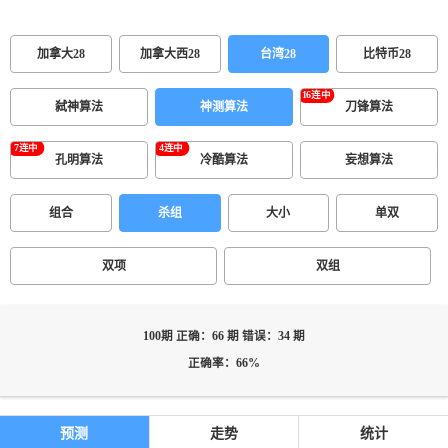
加拿大28
加拿大西28
台湾28
比特币28
弑神算法
神测算法
刀锋算法
孔明算法
冷酷算法
妄想算法
组合
杀组
大小
单双
双项
双组
100期 正确：66 期 错误：34 期
正确率：66%
预测
走势
统计