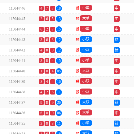
小单
115044446
4
7
7
18
殺
中
大单
115044445
2
6
5
13
殺
中
小单
115044444
6
2
7
15
殺
中
小双
115044443
3
6
3
12
殺
错
小双
115044442
4
8
0
12
殺
错
小单
115044441
3
8
4
15
殺
中
大双
115044440
1
0
4
05
殺
中
小双
115044439
8
4
4
16
殺
中
小双
115044438
4
2
5
11
殺
中
大双
115044437
9
8
9
26
殺
错
大单
115044436
6
0
0
06
殺
中
小单
115044435
3
0
8
11
殺
错
大双