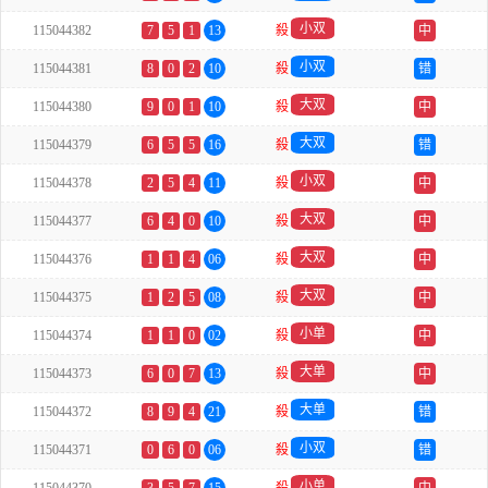
小双
115044382
7
5
1
13
殺
中
小双
115044381
8
0
2
10
殺
错
大双
115044380
9
0
1
10
殺
中
大双
115044379
6
5
5
16
殺
错
小双
115044378
2
5
4
11
殺
中
大双
115044377
6
4
0
10
殺
中
大双
115044376
1
1
4
06
殺
中
大双
115044375
1
2
5
08
殺
中
小单
115044374
1
1
0
02
殺
中
大单
115044373
6
0
7
13
殺
中
大单
115044372
8
9
4
21
殺
错
小双
115044371
0
6
0
06
殺
错
小单