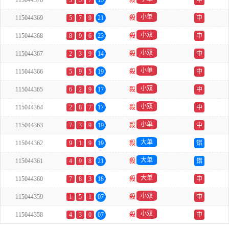
115044370
3
5
7
15
殺
中
小单
115044369
5
7
9
21
殺
中
小双
115044368
8
9
6
23
殺
中
小双
115044367
2
3
9
14
殺
中
小单
115044366
5
9
5
19
殺
中
小双
115044365
6
2
9
17
殺
中
小双
115044364
2
8
7
17
殺
中
小单
115044363
7
3
9
19
殺
中
大单
115044362
9
1
9
19
殺
错
大单
115044361
4
9
8
21
殺
错
大单
115044360
7
8
3
18
殺
中
小双
115044359
1
5
1
07
殺
中
小双
115044358
4
3
0
07
殺
中