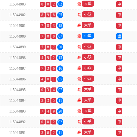
大单
115044903
0
0
2
02
殺
中
小双
115044902
8
9
8
25
殺
中
大单
115044901
7
8
3
18
殺
中
小单
115044900
7
0
0
07
殺
错
小双
115044899
5
8
7
20
殺
中
小双
115044898
4
9
2
15
殺
中
小双
115044897
7
3
6
16
殺
中
小双
115044896
4
0
1
05
殺
中
大单
115044895
0
3
4
07
殺
中
大单
115044894
3
3
5
11
殺
中
大单
115044893
7
4
9
20
殺
中
小单
115044892
0
0
2
02
殺
中
大单
115044891
3
6
2
11
殺
中