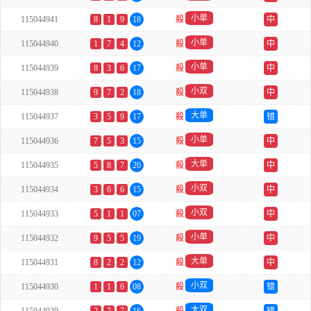
小单
115044941
8
1
9
18
殺
中
小单
115044940
1
7
4
12
殺
中
小单
115044939
8
3
6
17
殺
中
小双
115044938
9
7
2
18
殺
中
大单
115044937
3
5
9
17
殺
错
小单
115044936
7
5
3
15
殺
中
大单
115044935
5
8
7
20
殺
中
小双
115044934
3
6
6
15
殺
中
小双
115044933
5
1
1
07
殺
中
小单
115044932
9
5
5
19
殺
中
大单
115044931
8
2
2
12
殺
中
小双
115044930
1
1
6
08
殺
错
大双