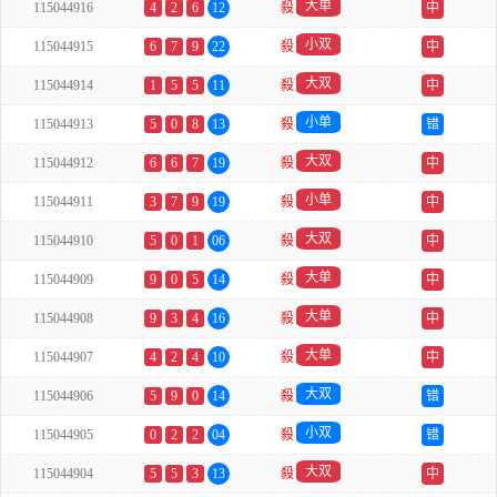
大单
115044916
4
2
6
12
殺
中
小双
115044915
6
7
9
22
殺
中
大双
115044914
1
5
5
11
殺
中
小单
115044913
5
0
8
13
殺
错
大双
115044912
6
6
7
19
殺
中
小单
115044911
3
7
9
19
殺
中
大双
115044910
5
0
1
06
殺
中
大单
115044909
9
0
5
14
殺
中
大单
115044908
9
3
4
16
殺
中
大单
115044907
4
2
4
10
殺
中
大双
115044906
5
9
0
14
殺
错
小双
115044905
0
2
2
04
殺
错
大双
115044904
5
5
3
13
殺
中