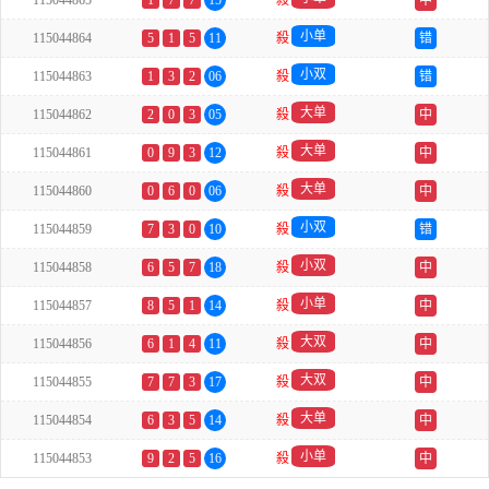
115044865
1
7
7
15
殺
中
小单
115044864
5
1
5
11
殺
错
小双
115044863
1
3
2
06
殺
错
大单
115044862
2
0
3
05
殺
中
大单
115044861
0
9
3
12
殺
中
大单
115044860
0
6
0
06
殺
中
小双
115044859
7
3
0
10
殺
错
小双
115044858
6
5
7
18
殺
中
小单
115044857
8
5
1
14
殺
中
大双
115044856
6
1
4
11
殺
中
大双
115044855
7
7
3
17
殺
中
大单
115044854
6
3
5
14
殺
中
小单
115044853
9
2
5
16
殺
中