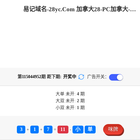
易记域名-28yc.Com 加拿大28-PC加拿大-pc开奖结果预测加拿大|加拿大28开奖结果预测官网|pc走势最新预测_火热研究!
第
115044952
期 距下期:
开奖中
广告开关：
大单
未开:
4
期
大双
未开:
2
期
小双
未开:
1
期
3
1
7
11
小
单
咪牌
+
+
=
-