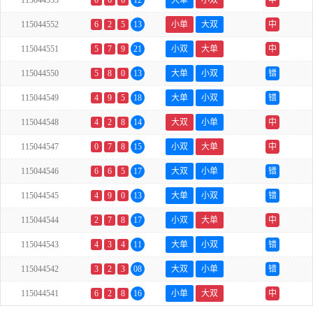
115044553
0
6
6
12
大单
小双
中
115044552
6
2
5
13
小单
大双
中
115044551
5
7
9
21
小双
大单
中
115044550
5
8
0
13
大单
小双
错
115044549
4
9
5
18
大单
小双
错
115044548
4
2
8
14
大双
小单
中
115044547
0
7
8
15
小双
大单
中
115044546
6
6
5
17
大双
小单
错
115044545
4
9
0
13
大单
小双
错
115044544
2
7
8
17
小双
大单
中
115044543
4
3
4
11
大单
小双
错
115044542
3
2
3
08
大双
小单
错
115044541
6
2
8
16
小单
大双
中