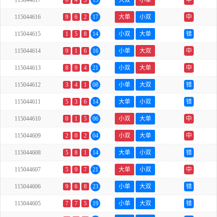
115044617
6
4
3
13
大双
小单
中
115044616
9
6
2
17
大单
小双
中
115044615
1
5
8
14
小双
大单
错
115044614
9
1
6
16
小单
大双
中
115044613
8
9
4
21
小双
大单
中
115044612
3
4
1
08
小单
大双
错
115044611
5
3
6
14
大单
小双
错
115044610
0
1
5
06
小双
大单
中
115044609
2
0
2
04
小双
大单
中
115044608
5
8
1
14
大单
小双
错
115044607
5
9
7
21
大单
小双
中
115044606
9
6
8
23
小单
大双
错
115044605
7
7
5
19
小单
大双
错