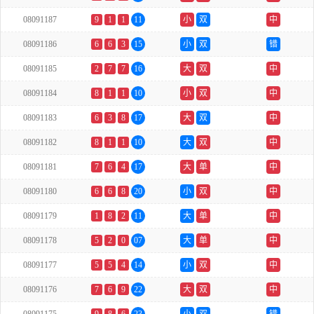
08091187
9
1
1
11
小
双
中
08091186
6
6
3
15
小
双
错
08091185
2
7
7
16
大
双
中
08091184
8
1
1
10
小
双
中
08091183
6
3
8
17
大
双
中
08091182
8
1
1
10
大
双
中
08091181
7
6
4
17
大
单
中
08091180
6
6
8
20
小
双
中
08091179
1
8
2
11
大
单
中
08091178
5
2
0
07
大
单
中
08091177
5
5
4
14
小
双
中
08091176
7
6
9
22
大
双
中