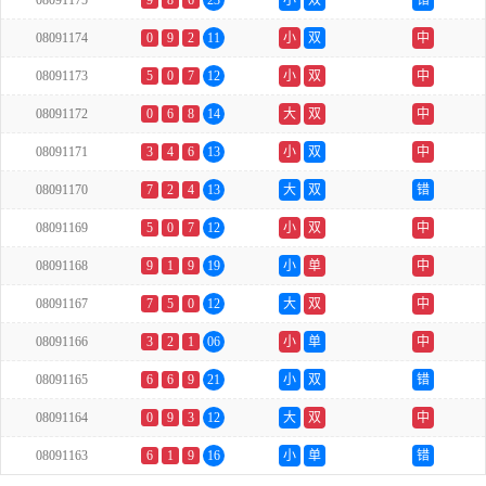
08091175
9
8
6
23
小
双
错
08091174
0
9
2
11
小
双
中
08091173
5
0
7
12
小
双
中
08091172
0
6
8
14
大
双
中
08091171
3
4
6
13
小
双
中
08091170
7
2
4
13
大
双
错
08091169
5
0
7
12
小
双
中
08091168
9
1
9
19
小
单
中
08091167
7
5
0
12
大
双
中
08091166
3
2
1
06
小
单
中
08091165
6
6
9
21
小
双
错
08091164
0
9
3
12
大
双
中
08091163
6
1
9
16
小
单
错