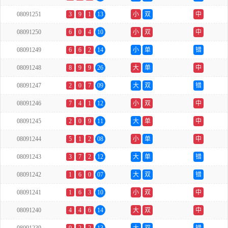
08091251
3
9
1
13
小
双
中
08091250
6
0
4
10
小
双
中
08091249
6
6
2
14
小
单
错
08091248
8
9
9
26
大
单
中
08091247
2
0
7
09
大
双
错
08091246
7
4
1
12
小
双
中
08091245
2
0
9
11
大
单
中
08091244
5
1
2
08
小
单
中
08091243
3
7
2
12
大
单
错
08091242
1
6
0
07
大
双
错
08091241
1
6
3
10
小
双
中
08091240
4
4
6
14
大
双
中