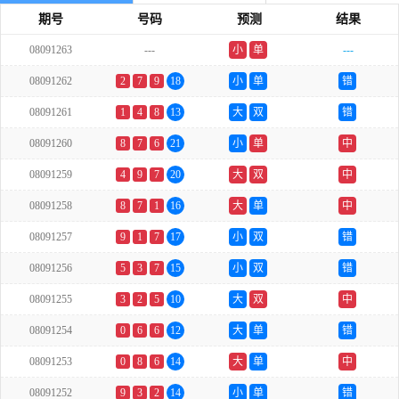
期号
号码
预测
结果
08091263
---
小
单
---
08091262
2
7
9
18
小
单
错
08091261
1
4
8
13
大
双
错
08091260
8
7
6
21
小
单
中
08091259
4
9
7
20
大
双
中
08091258
8
7
1
16
大
单
中
08091257
9
1
7
17
小
双
错
08091256
5
3
7
15
小
双
错
08091255
3
2
5
10
大
双
中
08091254
0
6
6
12
大
单
错
08091253
0
8
6
14
大
单
中
08091252
9
3
2
14
小
单
错