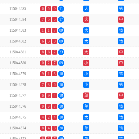
115044585
6
5
0
11
大
错
115044584
7
5
5
17
大
中
115044583
1
1
7
09
大
错
115044582
6
3
0
09
大
错
115044581
8
8
7
23
大
中
115044580
0
2
7
09
小
中
115044579
9
1
8
18
小
错
115044578
7
3
6
16
小
错
115044577
6
9
4
19
单
中
115044576
0
3
7
10
单
错
115044575
4
2
4
10
大
错
115044574
8
4
8
20
单
错