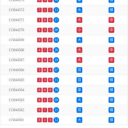
115044573
8
3
7
18
单
错
115044572
7
1
5
13
大
错
115044571
1
8
8
17
大
中
115044570
1
3
5
09
小
中
115044569
0
3
0
03
大
错
115044568
4
7
9
20
大
中
115044567
6
9
4
19
大
中
115044566
3
0
4
07
双
错
115044565
3
3
9
15
双
错
115044564
6
6
6
18
单
错
115044563
8
1
0
09
大
错
115044562
9
7
5
21
双
错
115044561
8
1
3
12
大
错