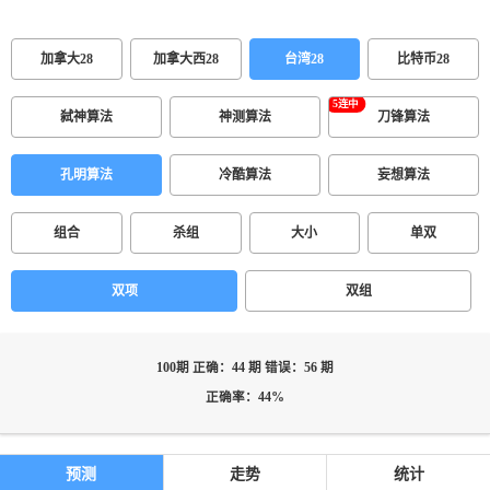
加拿大28
加拿大西28
台湾28
比特币28
弑神算法
神测算法
刀锋算法
孔明算法
冷酷算法
妄想算法
组合
杀组
大小
单双
双项
双组
100期 正确：44 期 错误：56 期
正确率：44%
预测
走势
统计