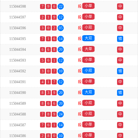
小单
115044598
7
9
6
22
殺
中
小单
115044597
2
1
9
12
殺
中
小双
115044596
3
0
2
05
殺
中
大双
115044595
7
1
6
14
殺
错
大单
115044594
6
6
8
20
殺
中
小单
115044593
5
6
1
12
殺
中
小双
115044592
3
0
7
10
殺
错
小单
115044591
4
1
7
12
殺
中
大双
115044590
8
3
9
20
殺
错
小双
115044589
8
6
6
20
殺
中
小双
115044588
7
8
9
24
殺
中
小单
115044587
7
6
1
14
殺
中
小单
115044586
2
8
0
10
殺
中