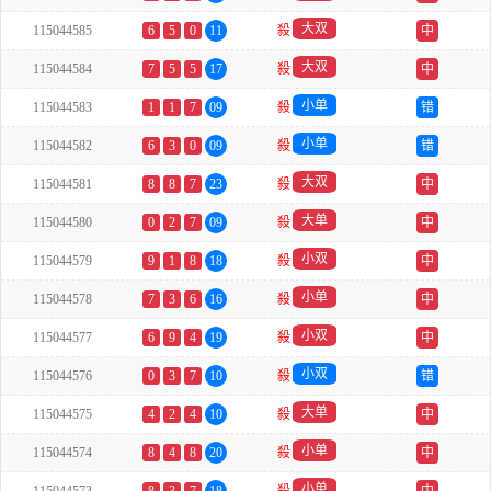
大双
115044585
6
5
0
11
殺
中
大双
115044584
7
5
5
17
殺
中
小单
115044583
1
1
7
09
殺
错
小单
115044582
6
3
0
09
殺
错
大双
115044581
8
8
7
23
殺
中
大单
115044580
0
2
7
09
殺
中
小双
115044579
9
1
8
18
殺
中
小单
115044578
7
3
6
16
殺
中
小双
115044577
6
9
4
19
殺
中
小双
115044576
0
3
7
10
殺
错
大单
115044575
4
2
4
10
殺
中
小单
115044574
8
4
8
20
殺
中
小单