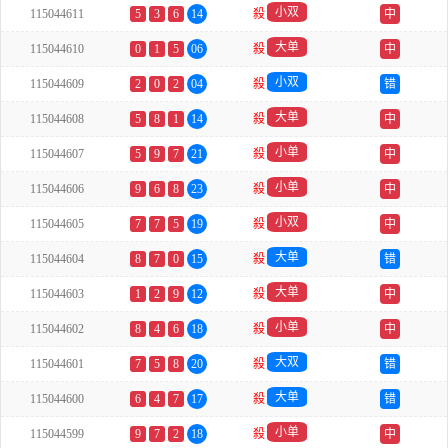
小双
115044611
5
3
6
14
殺
中
大单
115044610
0
1
5
06
殺
中
小双
115044609
2
0
2
04
殺
错
大单
115044608
5
8
1
14
殺
中
小单
115044607
5
9
7
21
殺
中
小单
115044606
9
6
8
23
殺
中
小双
115044605
7
7
5
19
殺
中
大单
115044604
8
7
0
15
殺
错
大单
115044603
1
2
9
12
殺
中
小单
115044602
8
4
6
18
殺
中
大双
115044601
7
5
8
20
殺
错
大单
115044600
6
4
7
17
殺
错
小单
115044599
9
7
2
18
殺
中