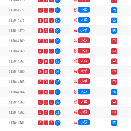
115044573
8
3
7
18
殺
中
小单
115044572
7
1
5
13
殺
错
大单
115044571
1
8
8
17
殺
错
小单
115044570
1
3
5
09
殺
错
小双
115044569
0
3
0
03
殺
中
小双
115044568
4
7
9
20
殺
中
大双
115044567
6
9
4
19
殺
中
大单
115044566
3
0
4
07
殺
中
小单
115044565
3
3
9
15
殺
中
大双
115044564
6
6
6
18
殺
错
大单
115044563
8
1
0
09
殺
中
小双
115044562
9
7
5
21
殺
中
小双
115044561
8
1
3
12
殺
错