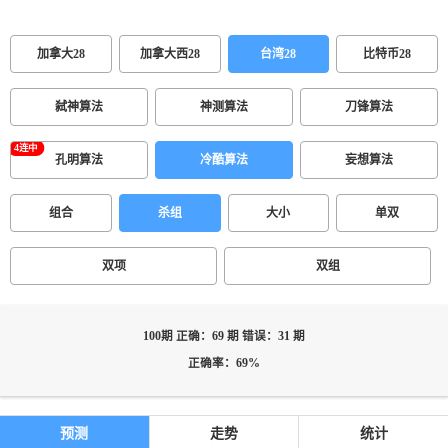
加拿大28
加拿大西28
台湾28
比特币28
弑神算法
神测算法
刀锋算法
孔明算法
冷酷算法
妄想算法
组合
杀组
大小
单双
双项
双组
100期 正确：69 期 错误：31 期
正确率：69%
预测
走势
统计