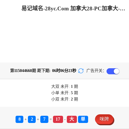
易记域名-28yc.Com 加拿大28-PC加拿大-pc开奖结果预测加拿大|加拿大28开奖结果预测官网|pc走势最新预测_火热研究!
第
115044660
期 距下期:
06
时
06
分
23
秒
广告开关：
大双
未开:
1
期
小单
未开:
5
期
小双
未开:
2
期
8
2
7
17
大
单
咪牌
+
+
=
-