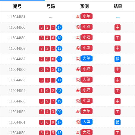
期号
号码
预测
结果
小单
115044661
---
殺
---
小双
115044660
8
2
7
17
殺
中
小双
115044659
8
4
6
18
殺
中
小单
115044658
8
3
1
12
殺
中
大单
115044657
7
8
6
21
殺
错
小双
115044656
6
7
5
18
殺
中
大单
115044655
3
7
1
11
殺
中
小双
115044654
1
0
2
03
殺
中
小单
115044653
3
9
7
19
殺
中
大单
115044652
2
4
3
09
殺
中
大单
115044651
8
0
9
17
殺
错
大双
115044650
6
4
5
15
殺
中