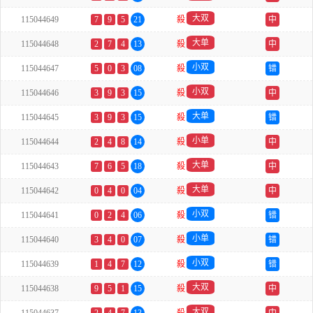
大双
115044649
7
9
5
21
殺
中
大单
115044648
2
7
4
13
殺
中
小双
115044647
5
0
3
08
殺
错
小双
115044646
3
9
3
15
殺
中
大单
115044645
3
9
3
15
殺
错
小单
115044644
2
4
8
14
殺
中
大单
115044643
7
6
5
18
殺
中
大单
115044642
0
4
0
04
殺
中
小双
115044641
0
2
4
06
殺
错
小单
115044640
3
4
0
07
殺
错
小双
115044639
1
4
7
12
殺
错
大双
115044638
9
5
1
15
殺
中
大双