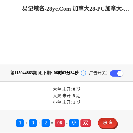
易记域名-28yc.Com 加拿大28-PC加拿大-pc开奖结果预测加拿大|加拿大28开奖结果预测官网|pc走势最新预测_火热研究!
第
115044863
期 距下期:
06
时
03
分
34
秒
广告开关：
大单
未开:
8
期
大双
未开:
5
期
小单
未开:
1
期
1
3
2
06
小
双
咪牌
+
+
=
-