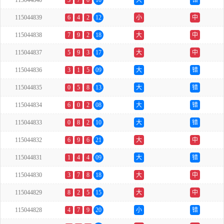
115044840
3
7
0
10
大
错
115044839
6
4
2
12
小
中
115044838
7
9
2
18
大
中
115044837
5
9
3
17
大
中
115044836
3
1
5
09
大
错
115044835
0
5
8
13
大
错
115044834
6
0
2
08
大
错
115044833
0
8
2
10
大
错
115044832
6
9
6
21
大
中
115044831
1
4
4
09
大
错
115044830
3
7
8
18
大
中
115044829
8
2
5
15
大
中
115044828
4
7
9
20
小
错