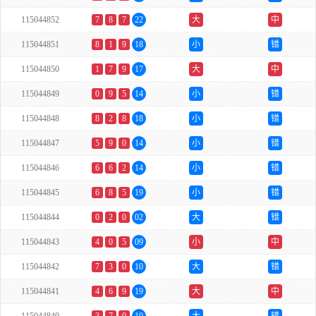
115044852
7
8
7
22
大
中
115044851
8
1
9
18
小
错
115044850
1
7
9
17
大
中
115044849
0
9
5
14
小
错
115044848
8
2
8
18
小
错
115044847
5
9
0
14
小
错
115044846
6
6
2
14
小
错
115044845
6
8
5
19
小
错
115044844
0
2
0
02
大
错
115044843
4
0
5
09
小
中
115044842
7
3
0
10
大
错
115044841
4
6
9
19
大
中