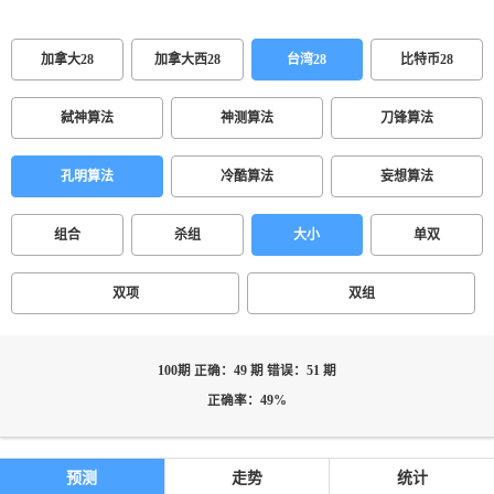
加拿大28
加拿大西28
台湾28
比特币28
弑神算法
神测算法
刀锋算法
孔明算法
冷酷算法
妄想算法
组合
杀组
大小
单双
双项
双组
100期 正确：49 期 错误：51 期
正确率：49%
预测
走势
统计