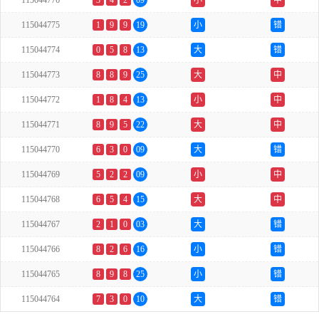
115044776
3
4
2
09
小
中
115044775
1
9
9
19
小
错
115044774
0
5
8
13
大
错
115044773
8
8
9
25
大
中
115044772
1
8
4
13
小
中
115044771
8
9
5
22
大
中
115044770
6
3
0
09
大
错
115044769
5
2
2
09
小
中
115044768
6
5
4
15
大
中
115044767
2
1
0
03
大
错
115044766
8
2
6
16
小
错
115044765
8
9
8
25
小
错
115044764
7
3
0
10
大
错