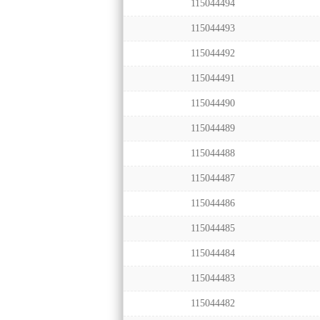
115044494
115044493
115044492
115044491
115044490
115044489
115044488
115044487
115044486
115044485
115044484
115044483
115044482