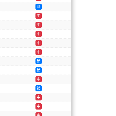
错
中
中
中
中
中
错
错
中
错
中
中
中