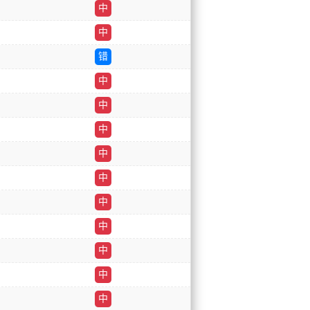
中
中
错
中
中
中
中
中
中
中
中
中
中