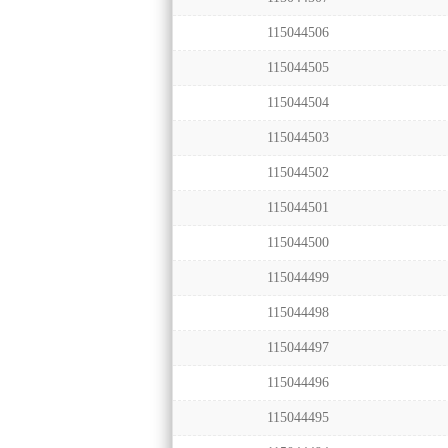
115044506
115044505
115044504
115044503
115044502
115044501
115044500
115044499
115044498
115044497
115044496
115044495