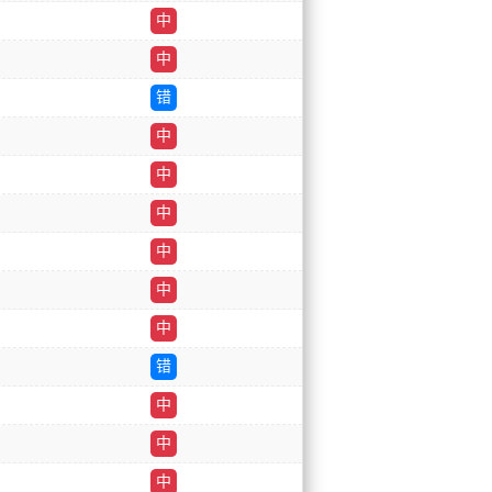
中
中
错
中
中
中
中
中
中
错
中
中
中