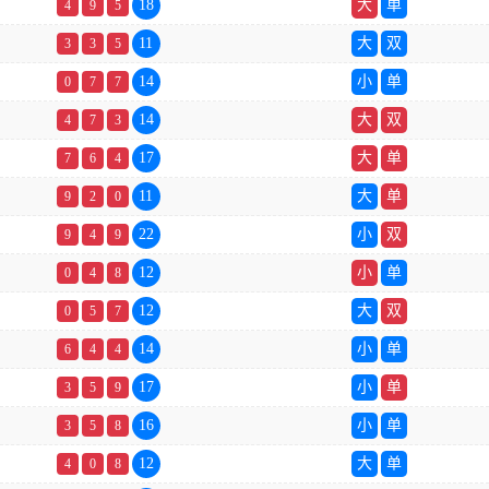
18
大
单
4
9
5
11
大
双
3
3
5
14
小
单
0
7
7
14
大
双
4
7
3
17
大
单
7
6
4
11
大
单
9
2
0
22
小
双
9
4
9
12
小
单
0
4
8
12
大
双
0
5
7
14
小
单
6
4
4
17
小
单
3
5
9
16
小
单
3
5
8
12
大
单
4
0
8