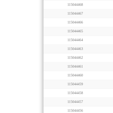
115044468
115044467
115044466
115044465
115044464
115044463
115044462
115044461
115044460
115044459
115044458
115044457
115044456