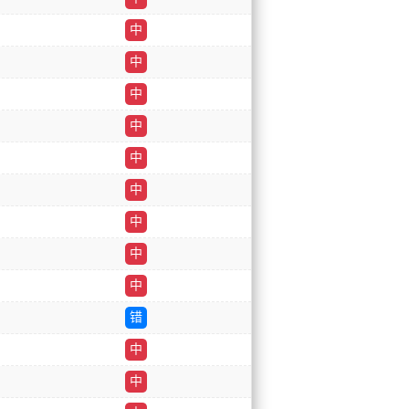
中
中
中
中
中
中
中
中
中
错
中
中