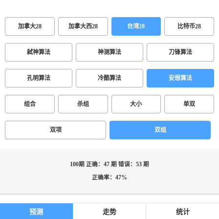
加拿大28
加拿大西28
台湾28
比特币28
弑神算法
神测算法
刀锋算法
孔明算法
冷酷算法
妄想算法
组合
杀组
大小
单双
双项
双组
100期 正确：47 期 错误：53 期
正确率：47%
预测
走势
统计