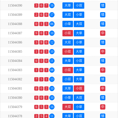
115044390
3
6
7
16
大单
小双
错
115044389
2
6
9
17
大双
小单
错
115044388
0
1
5
06
小单
大双
错
115044387
9
0
1
10
小双
大单
中
115044386
3
9
0
12
大双
小单
错
115044385
1
4
5
10
小双
大单
中
115044384
6
5
0
11
大单
小双
错
115044383
1
6
1
08
小双
大单
中
115044382
7
5
1
13
小双
大单
错
115044381
8
0
2
10
大单
小双
中
115044380
9
0
1
10
小单
大双
错
115044379
6
5
5
16
大双
小单
中
115044378
2
5
4
11
大单
小双
错