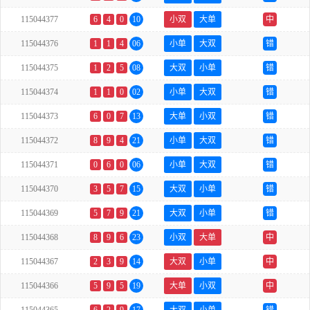
115044377
6
4
0
10
小双
大单
中
115044376
1
1
4
06
小单
大双
错
115044375
1
2
5
08
大双
小单
错
115044374
1
1
0
02
小单
大双
错
115044373
6
0
7
13
大单
小双
错
115044372
8
9
4
21
小单
大双
错
115044371
0
6
0
06
小单
大双
错
115044370
3
5
7
15
大双
小单
错
115044369
5
7
9
21
大双
小单
错
115044368
8
9
6
23
小双
大单
中
115044367
2
3
9
14
大双
小单
中
115044366
5
9
5
19
大单
小双
中