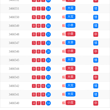
3466552
5
2
2
09
殺
中
大双
3466551
6
1
7
14
殺
错
大双
3466550
9
9
4
22
殺
错
小单
3466549
0
0
1
01
殺
错
小单
3466548
8
7
0
15
殺
中
大单
3466547
5
3
7
15
殺
错
小单
3466546
3
8
9
20
殺
中
大单
3466545
3
9
3
15
殺
错
大双
3466544
9
8
8
25
殺
中
大单
3466543
0
7
5
12
殺
中
大双
3466542
1
9
6
16
殺
错
大双
3466541
8
3
9
20
殺
错
小双
3466540
4
7
3
14
殺
中