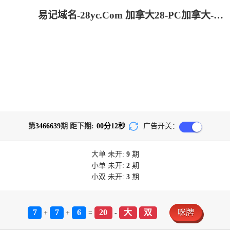
易记域名-28yc.Com 加拿大28-PC加拿大-pc开奖结果预测加拿大|加拿大28开奖结果预测官网|pc走势最新预测_火热研究!
第
3466639
期 距下期:
00
分
12
秒
广告开关：
大单
未开:
9
期
小单
未开:
2
期
小双
未开:
3
期
7
7
6
20
大
双
咪牌
+
+
=
-