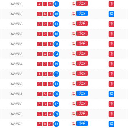
大双
3466590
4
1
6
11
殺
中
大双
3466589
7
8
1
16
殺
错
大单
3466588
8
2
3
13
殺
中
小双
3466587
7
2
7
16
殺
中
小单
3466586
0
7
1
08
殺
中
大双
3466585
0
4
0
04
殺
中
大双
3466584
9
7
3
19
殺
中
小双
3466583
1
3
3
07
殺
中
大双
3466582
9
1
3
13
殺
中
大双
3466581
9
5
6
20
殺
错
大双
3466580
3
3
6
12
殺
中
大单
3466579
2
3
4
09
殺
中
小单
3466578
5
0
8
13
殺
错