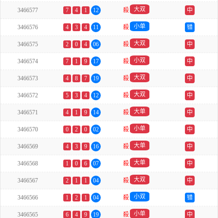
大双
3466577
7
4
1
12
殺
中
小单
3466576
4
3
4
11
殺
错
大双
3466575
2
0
4
06
殺
中
小双
3466574
7
1
9
17
殺
中
大双
3466573
4
8
7
19
殺
中
大双
3466572
5
3
4
12
殺
中
大单
3466571
4
1
9
14
殺
中
小单
3466570
0
2
0
02
殺
中
大单
3466569
4
3
9
16
殺
中
大单
3466568
1
0
6
07
殺
中
大双
3466567
2
1
1
04
殺
中
小双
3466566
1
2
1
04
殺
错
小单
3466565
6
4
9
19
殺
中