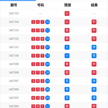
期号
号码
预测
结果
3467105
---
小
---
3467104
2
1
7
10
小
中
3467103
1
5
6
12
双
中
3467102
5
6
8
19
单
中
3467101
5
1
1
07
大
错
3467100
5
7
7
19
小
错
3467099
5
1
3
09
单
中
3467098
4
7
9
20
双
中
3467097
5
9
5
19
双
错
3467096
2
4
2
08
单
错
3467095
6
3
0
09
双
错
3467094
5
9
7
21
单
中