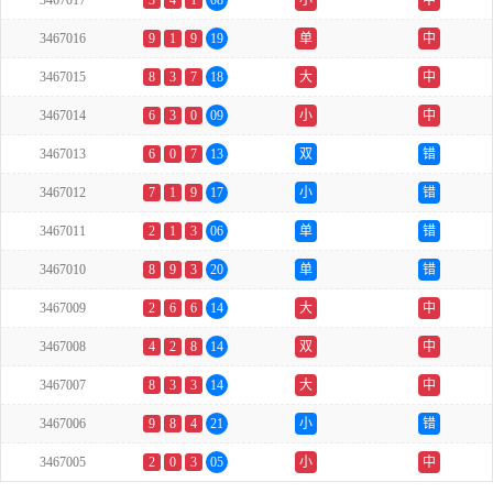
3467017
3
4
1
08
小
中
3467016
9
1
9
19
单
中
3467015
8
3
7
18
大
中
3467014
6
3
0
09
小
中
3467013
6
0
7
13
双
错
3467012
7
1
9
17
小
错
3467011
2
1
3
06
单
错
3467010
8
9
3
20
单
错
3467009
2
6
6
14
大
中
3467008
4
2
8
14
双
中
3467007
8
3
3
14
大
中
3467006
9
8
4
21
小
错
3467005
2
0
3
05
小
中