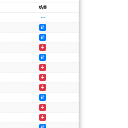
结果
---
错
错
中
错
中
中
中
错
中
中
错