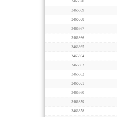
3466870
3466869
3466868
3466867
3466866
3466865
3466864
3466863
3466862
3466861
3466860
3466859
3466858