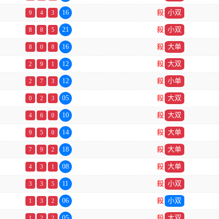
16
殺
小双
9
4
3
21
殺
小双
8
8
5
16
殺
大单
8
0
8
12
殺
大双
2
9
1
12
殺
小单
2
7
3
05
殺
大双
0
2
3
10
殺
大双
4
6
0
14
殺
大单
9
5
0
18
殺
大单
7
9
2
08
殺
大单
4
3
1
11
殺
小双
3
3
5
06
殺
小双
1
3
2
05
殺
大双
1
2
2