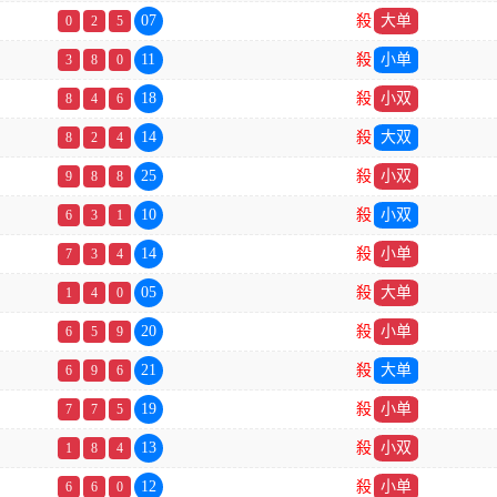
07
殺
大单
0
2
5
11
殺
小单
3
8
0
18
殺
小双
8
4
6
14
殺
大双
8
2
4
25
殺
小双
9
8
8
10
殺
小双
6
3
1
14
殺
小单
7
3
4
05
殺
大单
1
4
0
20
殺
小单
6
5
9
21
殺
大单
6
9
6
19
殺
小单
7
7
5
13
殺
小双
1
8
4
12
殺
小单
6
6
0