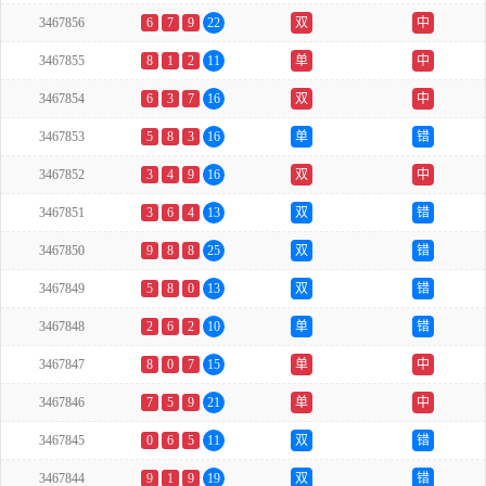
3467856
6
7
9
22
双
中
3467855
8
1
2
11
单
中
3467854
6
3
7
16
双
中
3467853
5
8
3
16
单
错
3467852
3
4
9
16
双
中
3467851
3
6
4
13
双
错
3467850
9
8
8
25
双
错
3467849
5
8
0
13
双
错
3467848
2
6
2
10
单
错
3467847
8
0
7
15
单
中
3467846
7
5
9
21
单
中
3467845
0
6
5
11
双
错
3467844
9
1
9
19
双
错