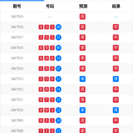
期号
号码
预测
结果
3467919
---
双
---
3467918
0
3
5
08
双
中
3467917
5
5
5
15
单
中
3467916
6
0
3
09
单
中
3467915
9
4
6
19
单
中
3467914
1
6
0
07
单
中
3467913
3
3
6
12
单
错
3467912
0
8
6
14
双
中
3467911
9
7
9
25
单
中
3467910
8
9
5
22
单
错
3467909
8
1
1
10
双
中
3467908
7
1
3
11
单
中