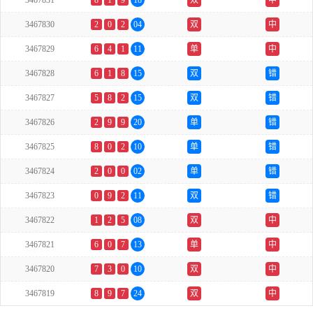
3467831
8
1
9
18
双
中
3467830
2
0
2
04
双
中
3467829
6
4
1
11
单
中
3467828
6
1
8
15
双
错
3467827
5
8
2
15
双
错
3467826
2
9
9
20
单
错
3467825
8
0
2
10
单
错
3467824
2
0
0
02
单
错
3467823
0
9
2
11
双
错
3467822
1
2
5
08
双
中
3467821
6
0
7
13
单
中
3467820
7
3
0
10
双
中
3467819
8
9
7
24
双
中