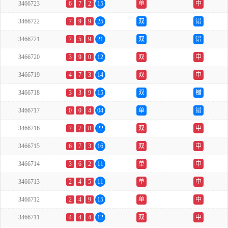
3466723
6
7
2
15
单
中
3466722
7
9
9
25
双
错
3466721
7
5
9
21
双
错
3466720
3
9
0
12
双
中
3466719
4
7
3
14
双
中
3466718
3
3
9
15
双
错
3466717
0
0
4
04
单
错
3466716
7
7
8
22
双
中
3466715
6
7
3
16
双
中
3466714
3
6
2
11
单
中
3466713
2
4
5
11
单
中
3466712
2
4
9
15
单
中
3466711
4
4
4
12
双
中