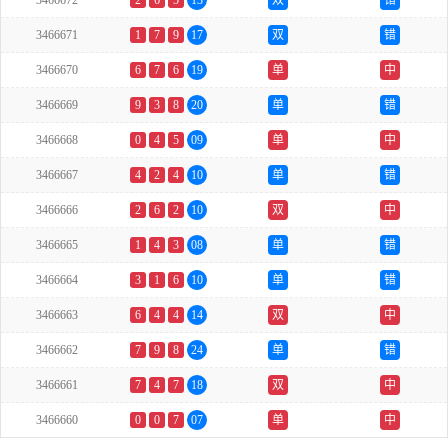
3466672
2
6
5
13
双
错
3466671
1
7
9
17
双
错
3466670
6
7
6
19
单
中
3466669
9
3
8
20
单
错
3466668
0
4
5
09
单
中
3466667
4
2
4
10
单
错
3466666
2
6
2
10
双
中
3466665
1
4
3
08
单
错
3466664
3
1
6
10
单
错
3466663
6
4
4
14
双
中
3466662
7
9
8
24
单
错
3466661
7
4
7
18
双
中
3466660
0
0
7
07
单
中