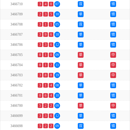
3466710
3
4
0
07
双
错
3466709
2
3
5
10
单
错
3466708
3
1
1
05
双
错
3466707
3
9
6
18
单
错
3466706
3
3
6
12
单
错
3466705
8
1
0
09
单
中
3466704
8
1
2
11
单
中
3466703
3
8
8
19
单
中
3466702
3
1
4
08
单
错
3466701
0
6
4
10
单
错
3466700
5
2
2
09
单
中
3466699
3
3
6
12
单
错
3466698
5
2
2
09
双
错