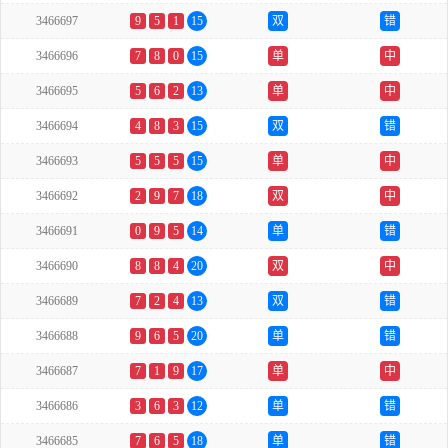
3466697
9
5
1
15
双
错
3466696
7
8
0
15
单
中
3466695
5
6
2
13
单
中
3466694
4
8
3
15
双
错
3466693
5
5
5
15
单
中
3466692
2
9
7
18
双
中
3466691
0
9
5
14
单
错
3466690
8
8
4
20
双
中
3466689
7
2
4
13
双
错
3466688
9
6
5
20
单
错
3466687
7
1
9
17
单
中
3466686
3
6
3
12
单
错
3466685
7
6
5
18
单
错