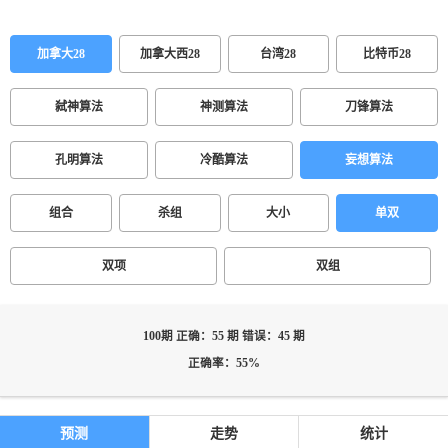
加拿大28
加拿大西28
台湾28
比特币28
弑神算法
神测算法
刀锋算法
孔明算法
冷酷算法
妄想算法
组合
杀组
大小
单双
双项
双组
100期 正确：55 期 错误：45 期
正确率：55%
预测
走势
统计