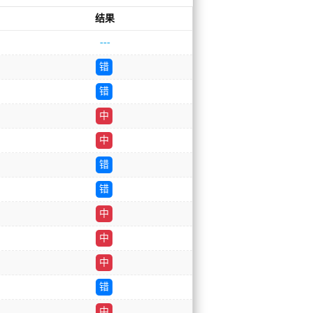
结果
---
错
错
中
中
错
错
中
中
中
错
中