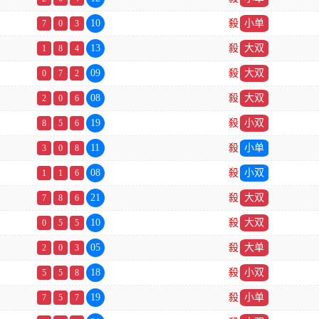
10
殺
小单
7
0
3
13
殺
大双
1
8
4
09
殺
大双
0
7
2
08
殺
大双
2
0
6
19
殺
小双
8
5
6
11
殺
小单
3
0
8
08
殺
小双
1
1
6
21
殺
大双
7
8
6
10
殺
大双
0
5
5
05
殺
大单
2
0
3
18
殺
小双
5
5
8
19
殺
小单
7
5
7