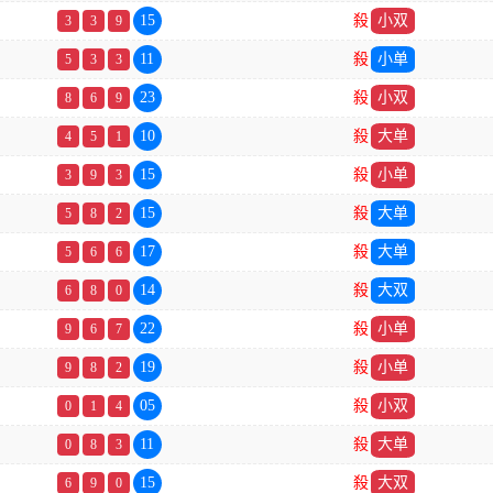
15
殺
小双
3
3
9
11
殺
小单
5
3
3
23
殺
小双
8
6
9
10
殺
大单
4
5
1
15
殺
小单
3
9
3
15
殺
大单
5
8
2
17
殺
大单
5
6
6
14
殺
大双
6
8
0
22
殺
小单
9
6
7
19
殺
小单
9
8
2
05
殺
小双
0
1
4
11
殺
大单
0
8
3
15
殺
大双
6
9
0