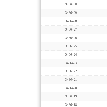
3466430
3466429
3466428
3466427
3466426
3466425
3466424
3466423
3466422
3466421
3466420
3466419
3466418