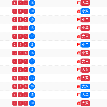
16
殺
大单
6
7
3
10
殺
小双
2
1
7
16
殺
小单
3
8
5
15
殺
小单
3
9
3
12
殺
大单
1
8
3
11
殺
小单
2
5
4
18
殺
小双
3
7
8
12
殺
大单
4
6
2
11
殺
大双
7
0
4
13
殺
大双
8
0
5
20
殺
大双
6
8
6
15
殺
大单
5
9
1
10
殺
大双
2
7
1