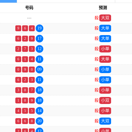
号码
预测
---
殺
大双
19
殺
大单
9
6
4
17
殺
大单
6
2
9
12
殺
小单
2
7
3
11
殺
大单
6
1
4
09
殺
小单
0
9
0
11
殺
小单
6
2
3
18
殺
小单
3
8
7
18
殺
小双
1
8
9
14
殺
小单
4
5
5
20
殺
大双
6
6
8
12
殺
小单
2
6
4