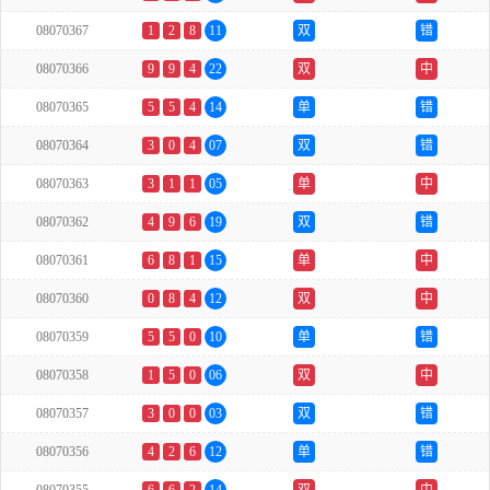
08070367
1
2
8
11
双
错
08070366
9
9
4
22
双
中
08070365
5
5
4
14
单
错
08070364
3
0
4
07
双
错
08070363
3
1
1
05
单
中
08070362
4
9
6
19
双
错
08070361
6
8
1
15
单
中
08070360
0
8
4
12
双
中
08070359
5
5
0
10
单
错
08070358
1
5
0
06
双
中
08070357
3
0
0
03
双
错
08070356
4
2
6
12
单
错