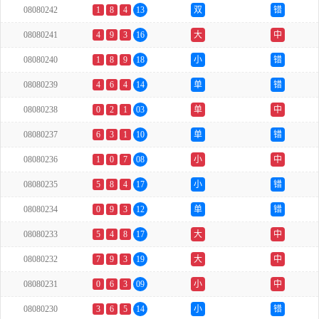
08080242
1
8
4
13
双
错
08080241
4
9
3
16
大
中
08080240
1
8
9
18
小
错
08080239
4
6
4
14
单
错
08080238
0
2
1
03
单
中
08080237
6
3
1
10
单
错
08080236
1
0
7
08
小
中
08080235
5
8
4
17
小
错
08080234
0
9
3
12
单
错
08080233
5
4
8
17
大
中
08080232
7
9
3
19
大
中
08080231
0
6
3
09
小
中
08080230
3
6
5
14
小
错