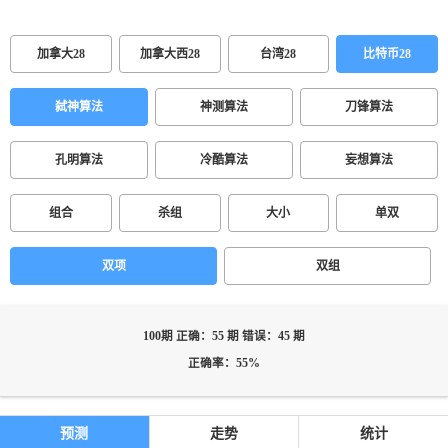
加拿大28
加拿大西28
台湾28
比特币28
弑神算法
神测算法
刀锋算法
孔明算法
冷酷算法
妄想算法
组合
杀组
大小
单双
双项
双组
100期 正确：55 期 错误：45 期
正确率：55%
预测
走势
统计