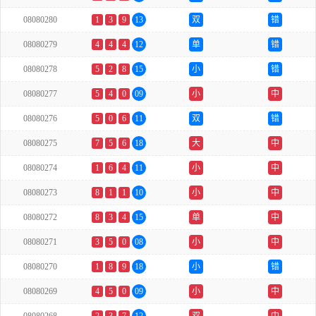
08080280
1
3
9
13
双
错
08080279
4
4
4
12
单
错
08080278
5
2
8
15
小
错
08080277
5
4
0
09
小
中
08080276
5
0
6
11
双
错
08080275
7
5
6
18
大
中
08080274
1
6
4
11
小
中
08080273
8
1
1
10
小
中
08080272
8
3
4
15
单
中
08080271
3
5
0
08
小
中
08080270
1
8
9
18
小
错
08080269
4
5
0
09
小
中