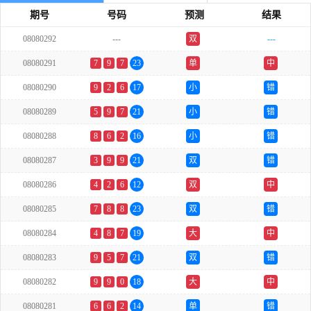
期号
号码
预测
结果
08080292
---
双
---
08080291
7
9
7
23
单
中
08080290
9
2
6
17
小
错
08080289
5
9
7
21
小
错
08080288
8
6
2
16
小
错
08080287
3
9
9
21
双
错
08080286
4
2
6
12
双
中
08080285
7
8
8
23
双
错
08080284
4
8
7
19
大
中
08080283
9
5
7
21
双
错
08080282
9
9
0
18
大
中
08080281
6
6
2
14
单
错