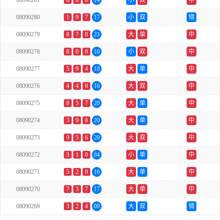
08090281
6
8
0
14
小
双
中
08090280
1
9
7
17
小
双
错
08090279
8
7
8
23
大
单
中
08090278
8
0
8
16
小
双
中
08090277
5
9
4
18
大
单
中
08090276
4
4
8
16
大
双
中
08090275
8
5
7
20
大
单
中
08090274
3
9
8
20
大
单
中
08090273
9
5
6
20
大
双
中
08090272
3
1
0
04
小
单
中
08090271
5
2
9
16
大
单
中
08090270
7
3
7
17
大
单
中
08090269
3
2
4
09
大
双
错