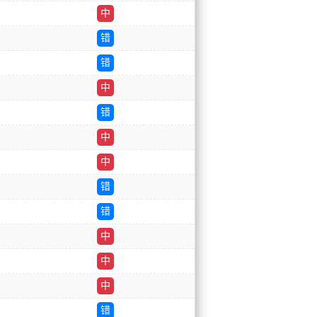
中
错
错
中
错
中
中
错
错
中
中
中
错