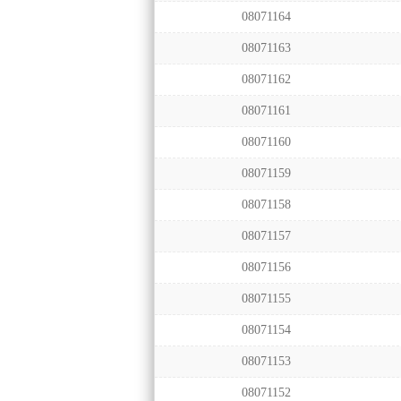
08071164
08071163
08071162
08071161
08071160
08071159
08071158
08071157
08071156
08071155
08071154
08071153
08071152