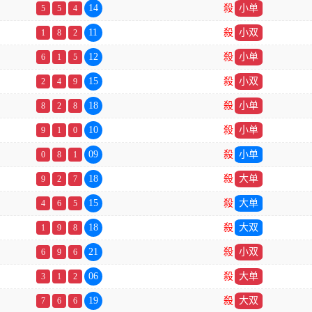
14
殺
小单
5
5
4
11
殺
小双
1
8
2
12
殺
小单
6
1
5
15
殺
小双
2
4
9
18
殺
小单
8
2
8
10
殺
小单
9
1
0
09
殺
小单
0
8
1
18
殺
大单
9
2
7
15
殺
大单
4
6
5
18
殺
大双
1
9
8
21
殺
小双
6
9
6
06
殺
大单
3
1
2
19
殺
大双
7
6
6