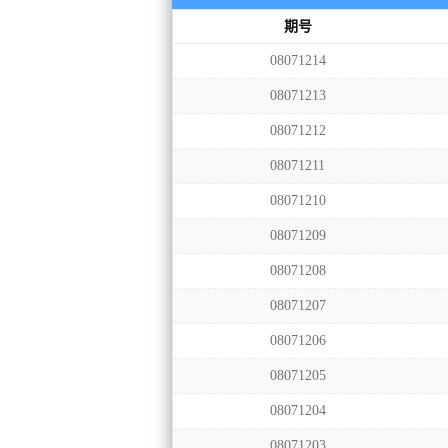
期号
08071214
08071213
08071212
08071211
08071210
08071209
08071208
08071207
08071206
08071205
08071204
08071203