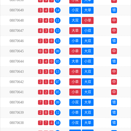
08070650
0
9
3
12
小双
大单
中
08070649
3
4
7
14
小双
大单
错
08070648
7
4
0
11
大双
小单
中
08070647
4
3
8
15
大单
小双
中
08070646
2
5
8
15
小单
大双
错
08070645
0
6
3
09
小单
大双
中
08070644
1
4
0
05
大单
小双
错
08070643
1
3
9
13
小单
大双
中
08070642
2
1
4
07
小单
大双
中
08070641
1
2
2
05
小单
大双
中
08070640
7
1
1
09
小双
大单
错
08070639
2
8
2
12
小单
大双
错
08070638
7
7
4
18
小双
大单
错