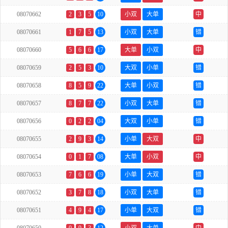
08070662
2
3
5
10
小双
大单
中
08070661
1
7
5
13
小双
大单
错
08070660
5
6
6
17
大单
小双
中
08070659
2
5
3
10
大双
小单
错
08070658
8
5
9
22
大单
小双
错
08070657
8
7
7
22
小双
大单
错
08070656
0
2
2
04
大双
小单
错
08070655
2
9
3
14
小单
大双
中
08070654
0
1
7
08
大单
小双
中
08070653
7
6
6
19
小单
大双
错
08070652
3
7
8
18
小双
大单
错
08070651
4
9
4
17
小单
大双
错