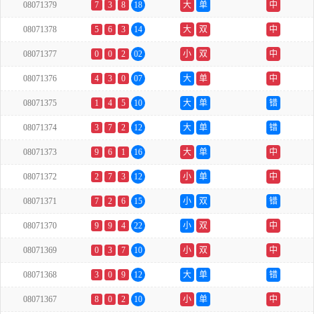
08071379
7
3
8
18
大
单
中
08071378
5
6
3
14
大
双
中
08071377
0
0
2
02
小
双
中
08071376
4
3
0
07
大
单
中
08071375
1
4
5
10
大
单
错
08071374
3
7
2
12
大
单
错
08071373
9
6
1
16
大
单
中
08071372
2
7
3
12
小
单
中
08071371
7
2
6
15
小
双
错
08071370
9
9
4
22
小
双
中
08071369
0
3
7
10
小
双
中
08071368
3
0
9
12
大
单
错
08071367
8
0
2
10
小
单
中