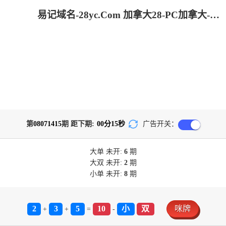
易记域名-28yc.Com 加拿大28-PC加拿大-pc开奖结果预测加拿大|加拿大28开奖结果预测官网|pc走势最新预测_火热研究!
第
08071415
期 距下期:
00
分
15
秒
广告开关：
大单
未开:
6
期
大双
未开:
2
期
小单
未开:
8
期
2
3
5
10
小
双
咪牌
+
+
=
-