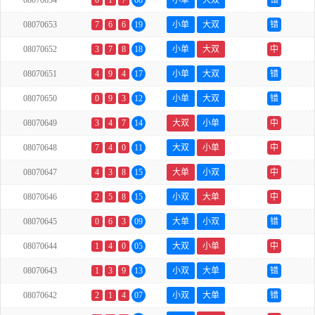
08070654
0
1
7
08
小单
大双
错
08070653
7
6
6
19
小单
大双
错
08070652
3
7
8
18
小单
大双
中
08070651
4
9
4
17
小单
大双
错
08070650
0
9
3
12
小单
大双
错
08070649
3
4
7
14
大双
小单
中
08070648
7
4
0
11
大双
小单
中
08070647
4
3
8
15
大单
小双
中
08070646
2
5
8
15
小双
大单
中
08070645
0
6
3
09
大单
小双
错
08070644
1
4
0
05
大双
小单
中
08070643
1
3
9
13
小双
大单
错
08070642
2
1
4
07
小双
大单
错