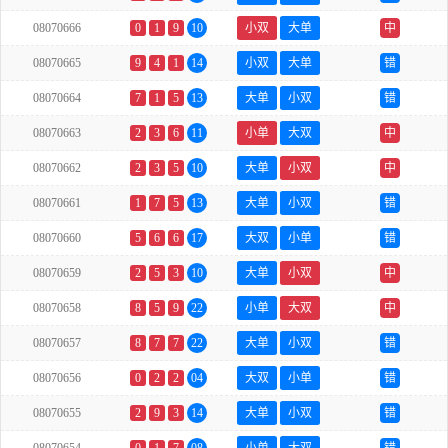
08070666
0
1
9
10
小双
大单
中
08070665
9
4
1
14
小双
大单
错
08070664
7
1
5
13
大单
小双
错
08070663
2
3
6
11
小单
大双
中
08070662
2
3
5
10
大单
小双
中
08070661
1
7
5
13
大单
小双
错
08070660
5
6
6
17
大双
小单
错
08070659
2
5
3
10
大单
小双
中
08070658
8
5
9
22
小单
大双
中
08070657
8
7
7
22
大单
小双
错
08070656
0
2
2
04
大双
小单
错
08070655
2
9
3
14
大单
小双
错