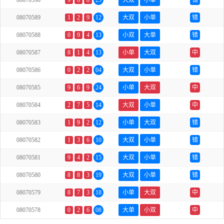
08070590
9
6
8
23
大双
小单
错
08070589
1
2
9
12
大双
小单
错
08070588
0
9
4
13
小双
大单
错
08070587
8
1
4
13
小单
大双
中
08070586
0
2
2
04
大双
小单
错
08070585
9
6
9
24
小单
大双
中
08070584
2
7
5
14
大双
小单
中
08070583
1
9
2
12
小单
大双
错
08070582
1
3
6
10
大双
小单
错
08070581
9
4
2
15
大双
小单
错
08070580
8
8
3
19
大双
小单
错
08070579
8
7
3
18
小单
大双
中
08070578
0
2
6
08
大单
小双
中