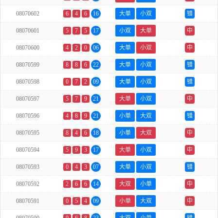
08070602
6
4
6
16
大单
小双
错
08070601
5
7
5
17
小双
大单
中
08070600
4
2
0
06
大单
小双
中
08070599
8
8
6
22
大单
小双
错
08070598
0
7
2
09
大单
小双
错
08070597
5
7
9
21
大单
小双
中
08070596
4
8
9
21
小单
大双
错
08070595
8
4
6
18
小单
大双
中
08070594
5
9
3
17
大单
小双
中
08070593
0
4
3
07
大单
小双
错
08070592
2
6
6
14
大双
小单
中
08070591
0
5
4
09
小单
大双
中