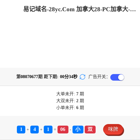
易记域名-28yc.Com 加拿大28-PC加拿大-pc开奖结果预测加拿大|加拿大28开奖结果预测官网|pc走势最新预测_火热研究!
第
08070677
期 距下期:
00
分
34
秒
广告开关：
大单
未开:
7
期
大双
未开:
2
期
小单
未开:
6
期
1
4
1
06
小
双
咪牌
+
+
=
-