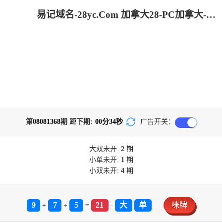
易记域名-28yc.Com 加拿大28-PC加拿大-pc开奖结果预测加拿大|加拿大28开奖结果预测官网|pc走势最新预测_火热研究!
第
08081368
期 距下期:
00
分
33
秒
广告开关：
大双
未开:
2
期
小单
未开:
1
期
小双
未开:
4
期
9
7
5
21
大
单
咪牌
+
+
=
-