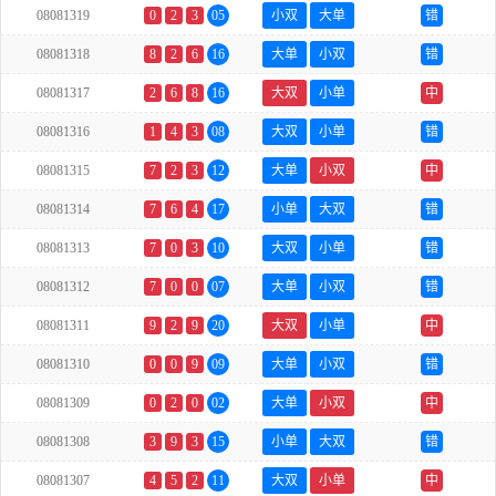
08081319
0
2
3
05
小双
大单
错
08081318
8
2
6
16
大单
小双
错
08081317
2
6
8
16
大双
小单
中
08081316
1
4
3
08
大双
小单
错
08081315
7
2
3
12
大单
小双
中
08081314
7
6
4
17
小单
大双
错
08081313
7
0
3
10
大双
小单
错
08081312
7
0
0
07
大单
小双
错
08081311
9
2
9
20
大双
小单
中
08081310
0
0
9
09
大单
小双
错
08081309
0
2
0
02
大单
小双
中
08081308
3
9
3
15
小单
大双
错
08081307
4
5
2
11
大双
小单
中