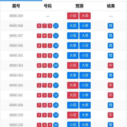
期号
号码
预测
结果
08081369
---
小双
大单
---
08081368
9
7
5
21
大双
小单
错
08081367
7
0
4
11
小双
大单
错
08081366
8
7
1
16
大单
小双
错
08081365
3
4
9
16
大单
小双
错
08081364
6
0
2
08
小双
大单
中
08081363
4
0
3
07
大单
小双
错
08081362
2
7
8
17
大单
小双
中
08081361
6
3
7
16
大双
小单
中
08081360
7
0
9
16
小双
大单
错
08081359
2
3
5
10
小双
大单
中
08081358
1
4
4
09
小双
大单
错