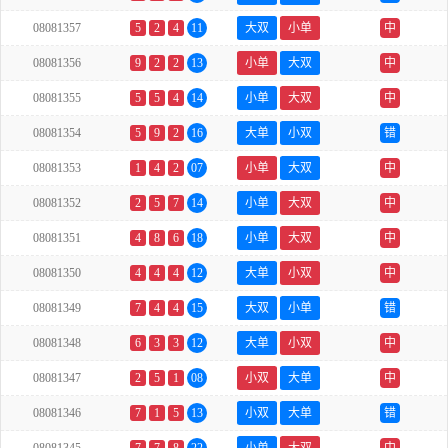
08081357
5
2
4
11
大双
小单
中
08081356
9
2
2
13
小单
大双
中
08081355
5
5
4
14
小单
大双
中
08081354
5
9
2
16
大单
小双
错
08081353
1
4
2
07
小单
大双
中
08081352
2
5
7
14
小单
大双
中
08081351
4
8
6
18
小单
大双
中
08081350
4
4
4
12
大单
小双
中
08081349
7
4
4
15
大双
小单
错
08081348
6
3
3
12
大单
小双
中
08081347
2
5
1
08
小双
大单
中
08081346
7
1
5
13
小双
大单
错