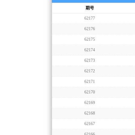
期号
62177
62176
62175
62174
62173
62172
62171
62170
62169
62168
62167
62166