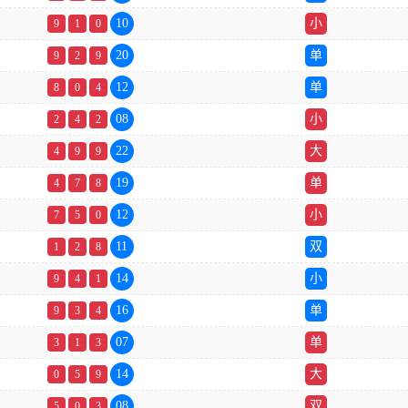
10
小
9
1
0
20
单
9
2
9
12
单
8
0
4
08
小
2
4
2
22
大
4
9
9
19
单
4
7
8
12
小
7
5
0
11
双
1
2
8
14
小
9
4
1
16
单
9
3
4
07
单
3
1
3
14
大
0
5
9
08
双
5
0
3