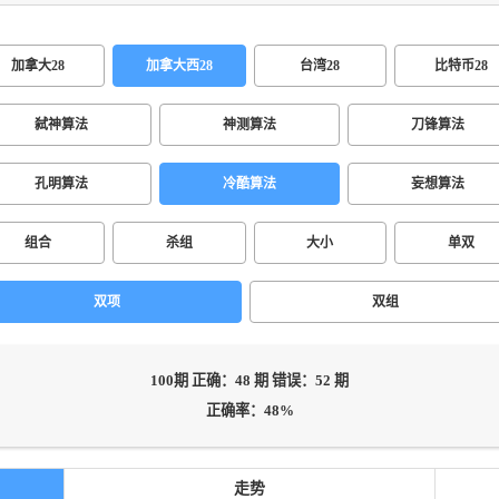
加拿大28
加拿大西28
台湾28
比特币28
弑神算法
神测算法
刀锋算法
孔明算法
冷酷算法
妄想算法
组合
杀组
大小
单双
双项
双组
100期 正确：48 期 错误：52 期
正确率：48%
走势