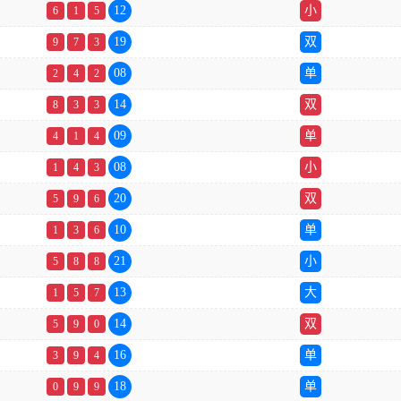
12
小
6
1
5
19
双
9
7
3
08
单
2
4
2
14
双
8
3
3
09
单
4
1
4
08
小
1
4
3
20
双
5
9
6
10
单
1
3
6
21
小
5
8
8
13
大
1
5
7
14
双
5
9
0
16
单
3
9
4
18
单
0
9
9