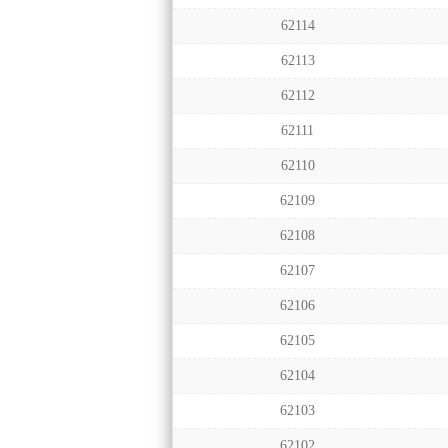
62114
62113
62112
62111
62110
62109
62108
62107
62106
62105
62104
62103
62102