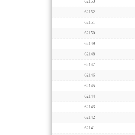
62153
62152
62151
62150
62149
62148
62147
62146
62145
62144
62143
62142
62141