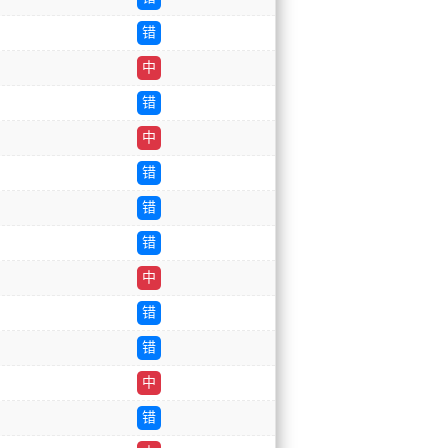
错
中
错
中
错
错
错
中
错
错
中
错