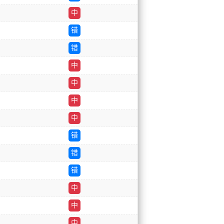
中
错
错
中
中
中
中
错
错
错
中
中
中