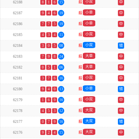
小双
62188
8
1
6
15
殺
中
小单
62187
9
4
6
19
殺
中
小单
62186
7
7
5
19
殺
中
小双
62185
4
3
4
11
殺
中
小双
62184
3
0
5
08
殺
错
大单
62183
7
9
8
24
殺
中
大单
62182
0
5
1
06
殺
中
小双
62181
3
7
6
16
殺
中
小单
62180
9
4
0
13
殺
错
小双
62179
1
6
9
16
殺
中
大双
62178
4
5
3
12
殺
中
大双
62177
0
7
9
16
殺
错
大双
62176
9
2
4
15
殺
中