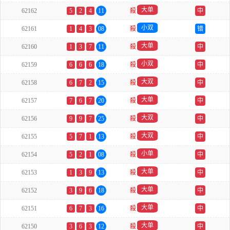
大单
62162
5
2
4
11
殺
中
小双
62161
1
4
3
08
殺
错
大单
62160
1
3
7
11
殺
中
小双
62159
6
6
6
18
殺
中
大双
62158
6
7
2
15
殺
中
大单
62157
7
6
7
20
殺
中
大双
62156
9
9
7
25
殺
中
大双
62155
5
7
1
13
殺
中
小单
62154
5
2
1
08
殺
中
大单
62153
1
3
9
13
殺
中
大单
62152
3
9
6
18
殺
中
大单
62151
6
7
3
16
殺
中
大单
62150
3
6
3
12
殺
中