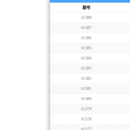
期号
61388
61387
61386
61385
61384
61383
61382
61381
61380
61379
61378
61377