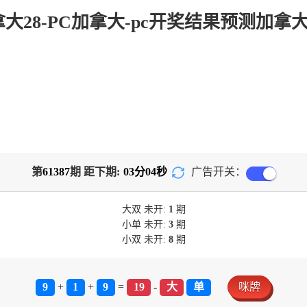
第
61387
期 距下期:
03
分
03
秒
广告开关：
大双
未开:
1
期
小单
未开:
3
期
小双
未开:
8
期
9
+
1
+
9
=
19
-
大
单
咪牌