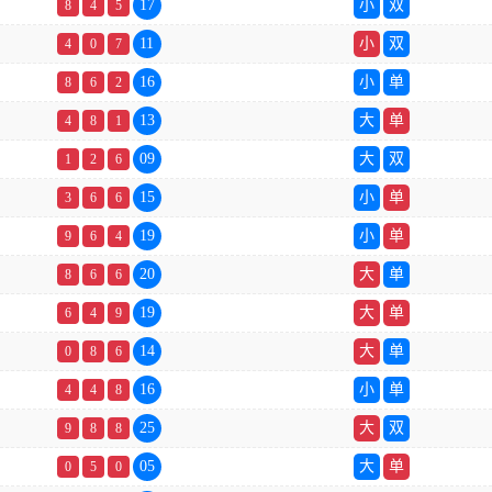
17
小
双
8
4
5
11
小
双
4
0
7
16
小
单
8
6
2
13
大
单
4
8
1
09
大
双
1
2
6
15
小
单
3
6
6
19
小
单
9
6
4
20
大
单
8
6
6
19
大
单
6
4
9
14
大
单
0
8
6
16
小
单
4
4
8
25
大
双
9
8
8
05
大
单
0
5
0