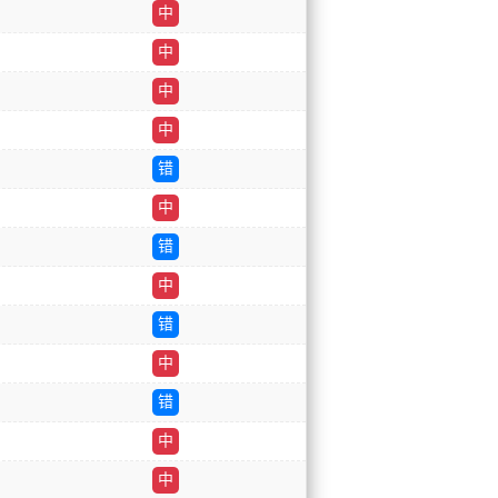
中
中
中
中
错
中
错
中
错
中
错
中
中