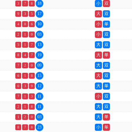
18
小
双
3
7
8
17
大
双
9
3
5
10
小
单
4
0
6
03
小
双
2
1
0
13
大
双
5
1
7
19
大
单
8
4
7
09
大
双
7
2
0
15
大
双
6
1
8
12
大
单
0
3
9
11
小
双
7
1
3
11
大
双
2
1
8
03
大
单
1
2
0
23
小
单
8
7
8