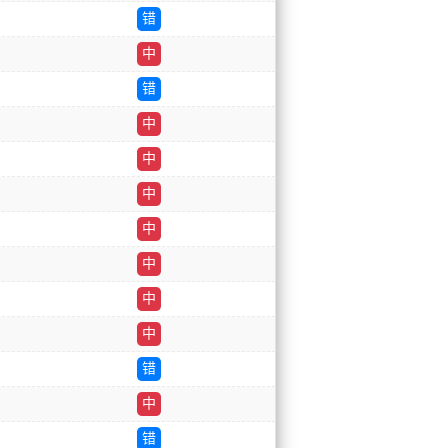
错
中
错
中
中
中
中
中
中
中
错
中
错