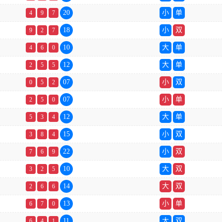
20
小
单
4
9
7
18
小
双
9
2
7
10
大
单
4
6
0
12
大
单
2
5
5
07
小
双
0
5
2
07
小
单
2
5
0
12
大
单
5
3
4
15
小
双
3
8
4
22
小
双
7
6
9
10
大
双
3
2
5
14
大
双
2
6
6
13
小
单
6
7
0
11
大
双
6
4
1