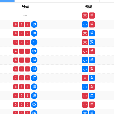
号码
预测
---
大
单
19
小
单
9
1
9
18
大
单
9
7
2
21
大
双
3
9
9
09
小
单
4
5
0
14
小
单
6
0
8
14
小
双
4
8
2
17
大
双
7
2
8
18
小
双
6
8
4
10
小
单
4
5
1
05
小
单
5
0
0
06
大
单
2
0
4