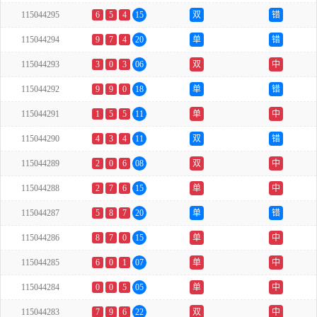
115044295
6
5
4
15
双
错
115044294
9
7
4
20
单
错
115044293
3
0
3
06
双
中
115044292
9
9
0
18
单
错
115044291
1
5
5
11
单
中
115044290
4
3
4
11
双
错
115044289
2
0
6
08
双
中
115044288
2
7
6
15
单
中
115044287
5
8
7
20
单
错
115044286
8
7
0
15
单
中
115044285
6
0
1
07
单
中
115044284
0
0
5
05
单
中
115044283
7
9
6
22
双
中