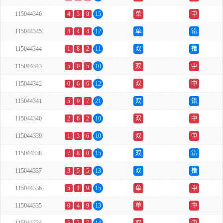
115044346
4
3
8
15
单
中
115044345
4
4
4
12
单
错
115044344
1
8
2
11
双
错
115044343
5
0
5
10
双
中
115044342
0
6
6
12
双
中
115044341
5
9
7
21
双
错
115044340
2
6
2
10
双
中
115044339
1
3
6
10
双
中
115044338
7
8
0
15
双
错
115044337
3
5
5
13
双
错
115044336
5
1
9
15
单
中
115044335
0
4
9
13
单
中