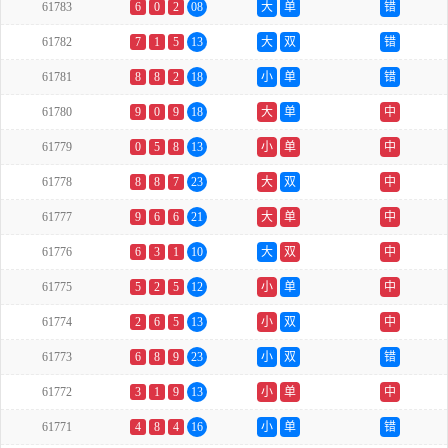
61783
6
0
2
08
大
单
错
61782
7
1
5
13
大
双
错
61781
8
8
2
18
小
单
错
61780
9
0
9
18
大
单
中
61779
0
5
8
13
小
单
中
61778
8
8
7
23
大
双
中
61777
9
6
6
21
大
单
中
61776
6
3
1
10
大
双
中
61775
5
2
5
12
小
单
中
61774
2
6
5
13
小
双
中
61773
6
8
9
23
小
双
错
61772
3
1
9
13
小
单
中
61771
4
8
4
16
小
单
错