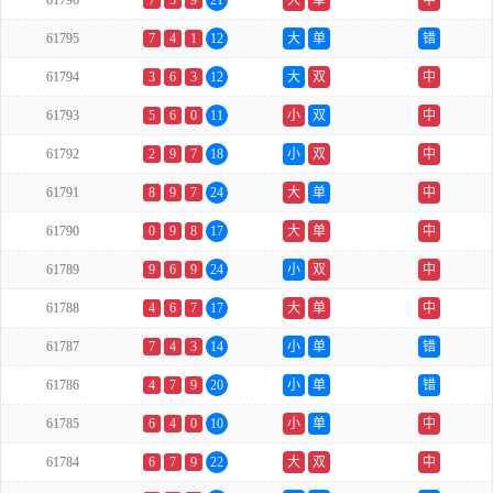
61796
7
5
9
21
大
单
中
61795
7
4
1
12
大
单
错
61794
3
6
3
12
大
双
中
61793
5
6
0
11
小
双
中
61792
2
9
7
18
小
双
中
61791
8
9
7
24
大
单
中
61790
0
9
8
17
大
单
中
61789
9
6
9
24
小
双
中
61788
4
6
7
17
大
单
中
61787
7
4
3
14
小
单
错
61786
4
7
9
20
小
单
错
61785
6
4
0
10
小
单
中
61784
6
7
9
22
大
双
中