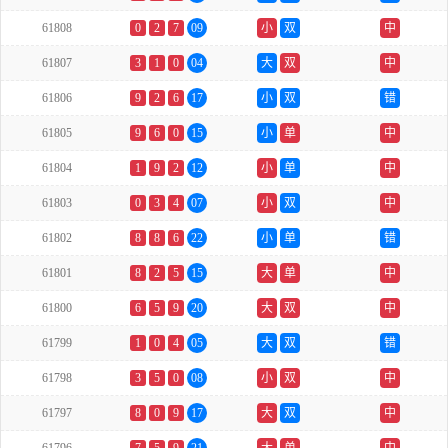
61808
0
2
7
09
小
双
中
61807
3
1
0
04
大
双
中
61806
9
2
6
17
小
双
错
61805
9
6
0
15
小
单
中
61804
1
9
2
12
小
单
中
61803
0
3
4
07
小
双
中
61802
8
8
6
22
小
单
错
61801
8
2
5
15
大
单
中
61800
6
5
9
20
大
双
中
61799
1
0
4
05
大
双
错
61798
3
5
0
08
小
双
中
61797
8
0
9
17
大
双
中