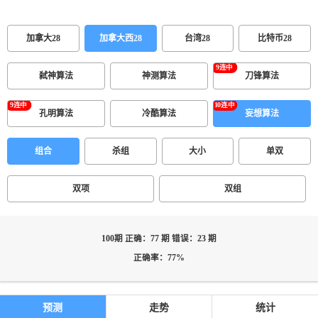
加拿大28
加拿大西28
台湾28
比特币28
弑神算法
神测算法
刀锋算法
孔明算法
冷酷算法
妄想算法
组合
杀组
大小
单双
双项
双组
100期 正确：77 期 错误：23 期
正确率：77%
预测
走势
统计