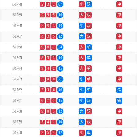
61770
2
3
2
07
小
双
中
61769
2
9
5
16
大
双
中
61768
2
9
3
14
小
双
中
61767
4
3
5
12
大
双
中
61766
9
8
7
24
大
单
中
61765
8
5
3
16
大
单
中
61764
9
4
2
15
大
单
中
61763
3
9
9
21
小
单
中
61762
7
3
6
16
小
单
错
61761
6
7
2
15
小
双
错
61760
9
0
3
12
大
双
中
61759
5
4
1
10
大
双
中
61758
3
5
4
12
小
单
中