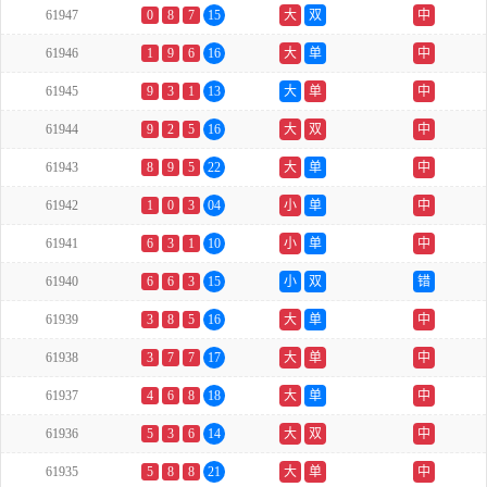
61947
0
8
7
15
大
双
中
61946
1
9
6
16
大
单
中
61945
9
3
1
13
大
单
中
61944
9
2
5
16
大
双
中
61943
8
9
5
22
大
单
中
61942
1
0
3
04
小
单
中
61941
6
3
1
10
小
单
中
61940
6
6
3
15
小
双
错
61939
3
8
5
16
大
单
中
61938
3
7
7
17
大
单
中
61937
4
6
8
18
大
单
中
61936
5
3
6
14
大
双
中
61935
5
8
8
21
大
单
中