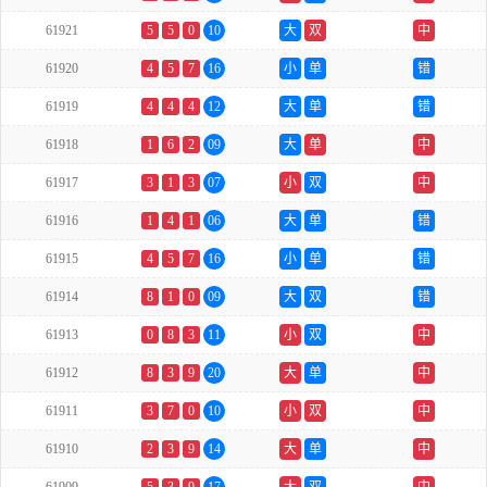
61921
5
5
0
10
大
双
中
61920
4
5
7
16
小
单
错
61919
4
4
4
12
大
单
错
61918
1
6
2
09
大
单
中
61917
3
1
3
07
小
双
中
61916
1
4
1
06
大
单
错
61915
4
5
7
16
小
单
错
61914
8
1
0
09
大
双
错
61913
0
8
3
11
小
双
中
61912
8
3
9
20
大
单
中
61911
3
7
0
10
小
双
中
61910
2
3
9
14
大
单
中