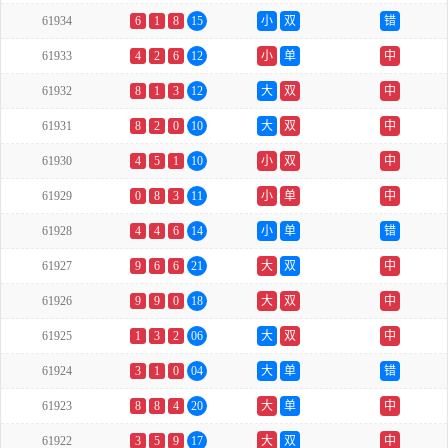
61934
6
1
8
15
小
双
错
61933
4
2
6
12
小
单
中
61932
8
1
3
12
大
双
中
61931
8
2
0
10
大
双
中
61930
4
5
1
10
小
双
中
61929
0
8
3
11
小
单
中
61928
4
4
6
14
小
单
错
61927
9
6
6
21
大
双
中
61926
9
9
0
18
大
双
中
61925
1
3
2
06
大
双
中
61924
3
1
0
04
大
单
错
61923
8
8
4
20
大
单
中
61922
3
5
9
17
大
双
中