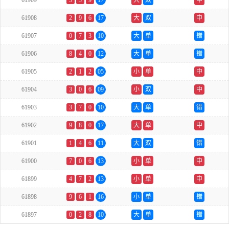
61909
5
3
9
17
大
双
中
61908
2
9
6
17
大
双
中
61907
0
7
3
10
大
单
错
61906
8
4
0
12
大
单
错
61905
2
1
2
05
小
单
中
61904
3
0
6
09
小
双
中
61903
3
7
0
10
大
单
错
61902
9
8
0
17
大
单
中
61901
1
4
6
11
大
双
错
61900
7
0
6
13
小
单
中
61899
4
7
2
13
小
单
中
61898
9
6
1
16
小
单
错
61897
0
2
8
10
大
单
错