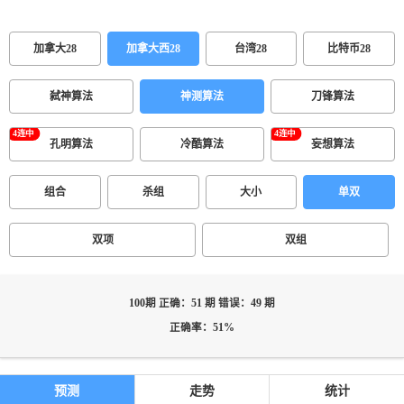
加拿大28
加拿大西28
台湾28
比特币28
弑神算法
神测算法
刀锋算法
孔明算法
冷酷算法
妄想算法
组合
杀组
大小
单双
双项
双组
100期 正确：51 期 错误：49 期
正确率：51%
预测
走势
统计