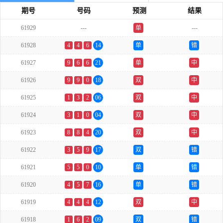
期号
号码
预测
结果
61929
---
单
---
61928
4
4
6
14
单
错
61927
9
6
6
21
单
中
61926
9
9
0
18
双
中
61925
1
3
2
06
双
中
61924
3
1
0
04
双
中
61923
8
8
4
20
双
中
61922
3
5
9
17
双
错
61921
5
5
0
10
单
错
61920
4
5
7
16
单
错
61919
4
4
4
12
双
中
61918
1
6
2
09
双
错