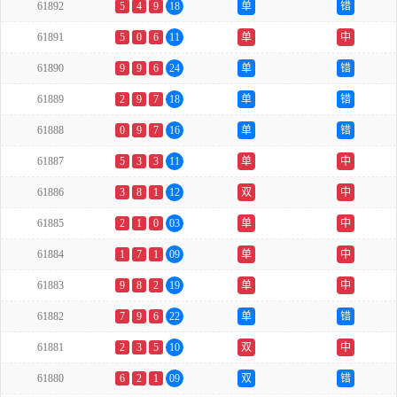
61892
5
4
9
18
单
错
61891
5
0
6
11
单
中
61890
9
9
6
24
单
错
61889
2
9
7
18
单
错
61888
0
9
7
16
单
错
61887
5
3
3
11
单
中
61886
3
8
1
12
双
中
61885
2
1
0
03
单
中
61884
1
7
1
09
单
中
61883
9
8
2
19
单
中
61882
7
9
6
22
单
错
61881
2
3
5
10
双
中
61880
6
2
1
09
双
错