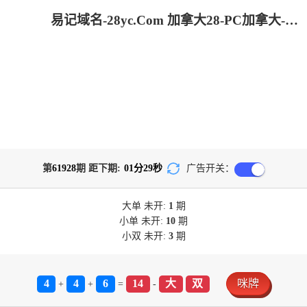
易记域名-28yc.Com 加拿大28-PC加拿大-pc开奖结果预测加拿大|加拿大28开奖结果预测官网|pc走势最新预测_火热研究!
第
61928
期 距下期:
01
分
29
秒
广告开关：
大单
未开:
1
期
小单
未开:
10
期
小双
未开:
3
期
4
4
6
14
大
双
咪牌
+
+
=
-