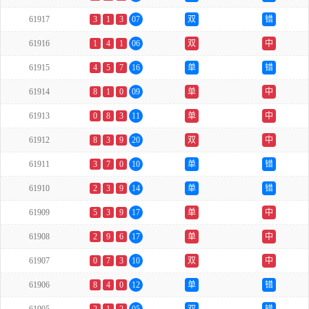
61917
3
1
3
07
双
错
61916
1
4
1
06
双
中
61915
4
5
7
16
单
错
61914
8
1
0
09
单
中
61913
0
8
3
11
单
中
61912
8
3
9
20
双
中
61911
3
7
0
10
单
错
61910
2
3
9
14
单
错
61909
5
3
9
17
单
中
61908
2
9
6
17
单
中
61907
0
7
3
10
双
中
61906
8
4
0
12
单
错