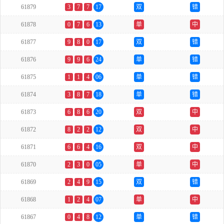
61879
3
7
7
17
双
错
61878
0
7
6
13
单
中
61877
9
8
0
17
双
错
61876
9
9
6
24
单
错
61875
1
1
4
06
单
错
61874
3
8
7
18
单
错
61873
6
8
6
20
双
中
61872
8
2
2
12
双
中
61871
6
6
4
16
双
中
61870
2
3
0
05
单
中
61869
2
4
9
15
双
错
61868
1
2
4
07
单
中
61867
0
4
8
12
单
错