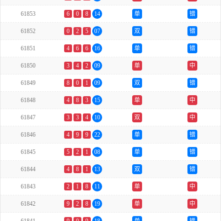
61853
6
0
8
14
单
错
61852
0
2
5
07
双
错
61851
4
6
6
16
单
错
61850
3
4
2
09
单
中
61849
8
0
1
09
双
错
61848
4
8
3
15
单
中
61847
3
3
4
10
双
中
61846
4
9
9
22
单
错
61845
5
2
1
08
单
错
61844
4
8
1
13
双
错
61843
2
1
8
11
单
中
61842
9
2
8
19
单
中