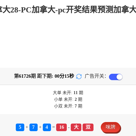
第
61726
期 距下期:
00
分
15
秒
广告开关：
大单
未开:
11
期
小单
未开:
2
期
小双
未开:
7
期
5
+
7
+
4
=
16
-
大
双
咪牌