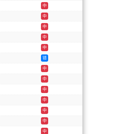
中
中
中
中
中
错
中
中
中
中
中
中
中