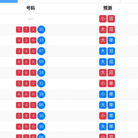
号码
预测
---
小
双
16
大
双
5
7
4
18
大
单
4
5
9
07
大
双
3
4
0
09
大
双
0
1
8
18
大
双
7
8
3
11
小
单
5
4
2
18
小
单
6
6
6
06
大
单
0
4
2
10
小
单
2
4
4
10
大
单
4
6
0
04
小
双
2
2
0