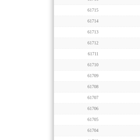
61715
61714
61713
61712
61711
61710
61709
61708
61707
61706
61705
61704