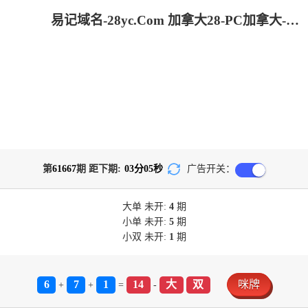
易记域名-28yc.Com 加拿大28-PC加拿大-pc开奖结果预测加拿大|加拿大28开奖结果预测官网|pc走势最新预测_火热研究!
第
61667
期 距下期:
03
分
05
秒
广告开关：
大单
未开:
4
期
小单
未开:
5
期
小双
未开:
1
期
6
7
1
14
大
双
咪牌
+
+
=
-