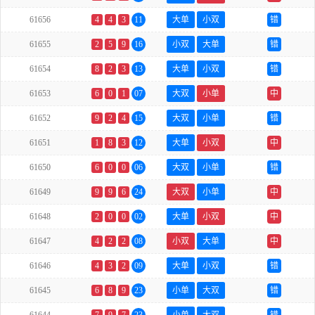
61656
4
4
3
11
大单
小双
错
61655
2
5
9
16
小双
大单
错
61654
8
2
3
13
大单
小双
错
61653
6
0
1
07
大双
小单
中
61652
9
2
4
15
大双
小单
错
61651
1
8
3
12
大单
小双
中
61650
6
0
0
06
大双
小单
错
61649
9
9
6
24
大双
小单
中
61648
2
0
0
02
大单
小双
中
61647
4
2
2
08
小双
大单
中
61646
4
3
2
09
大单
小双
错
61645
6
8
9
23
小单
大双
错