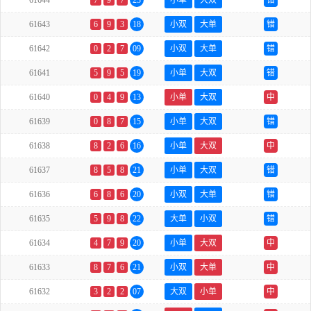
61644
7
9
7
23
小单
大双
错
61643
6
9
3
18
小双
大单
错
61642
0
2
7
09
小双
大单
错
61641
5
9
5
19
小单
大双
错
61640
0
4
9
13
小单
大双
中
61639
0
8
7
15
小单
大双
错
61638
8
2
6
16
小单
大双
中
61637
8
5
8
21
小单
大双
错
61636
6
8
6
20
小双
大单
错
61635
5
9
8
22
大单
小双
错
61634
4
7
9
20
小单
大双
中
61633
8
7
6
21
小双
大单
中
61632
3
2
2
07
大双
小单
中