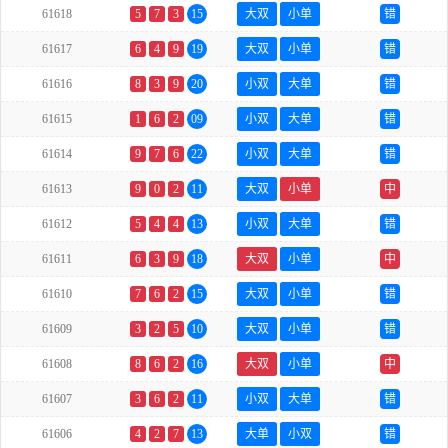
61618
5
7
3
15
大双
小单
错
61617
6
4
9
19
大双
小单
错
61616
8
3
9
20
小双
大单
错
61615
1
6
2
09
小双
大单
错
61614
9
7
6
22
小双
大单
错
61613
9
0
2
11
大双
小单
中
61612
5
4
4
13
小双
大单
错
61611
6
3
9
18
大双
小单
中
61610
7
6
2
15
大双
小单
错
61609
3
2
5
10
大双
小单
错
61608
8
6
2
16
大双
小单
中
61607
3
6
2
11
小双
大单
错
61606
4
2
7
13
大单
小双
错