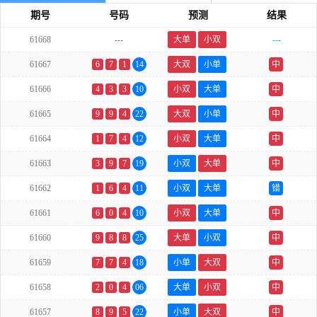
期号
号码
预测
结果
61668
---
大单
小双
---
61667
6
7
1
14
大双
小单
中
61666
4
3
3
10
小双
大单
中
61665
9
9
4
22
大双
小单
中
61664
1
7
4
12
小双
大单
中
61663
3
9
7
19
小双
大单
中
61662
1
6
4
11
小双
大单
错
61661
6
0
4
10
小双
大单
中
61660
9
8
8
25
大单
小双
中
61659
7
7
4
18
小单
大双
中
61658
2
0
4
06
大单
小双
中
61657
8
9
5
22
小单
大双
中