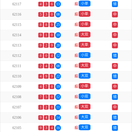
小单
62117
4
3
6
13
殺
错
小单
62116
5
3
0
08
殺
中
小单
62115
8
8
9
25
殺
中
大双
62114
9
1
0
10
殺
中
大单
62113
9
2
9
20
殺
中
小双
62112
8
0
4
12
殺
错
大双
62111
2
4
2
08
殺
中
大双
62110
4
9
9
22
殺
错
小单
62109
4
7
8
19
殺
中
小双
62108
7
5
0
12
殺
错
大双
62107
1
2
8
11
殺
中
大双
62106
9
4
1
14
殺
错
大双
62105
9
3
4
16
殺
错