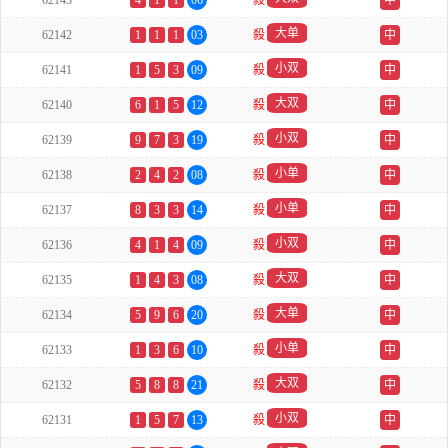
62143
4
1
1
06
殺
中
大单
62142
1
1
1
03
殺
中
小双
62141
1
5
3
09
殺
中
大双
62140
6
1
5
12
殺
中
小双
62139
9
7
3
19
殺
中
小单
62138
2
4
2
08
殺
中
小单
62137
8
3
3
14
殺
中
小双
62136
4
1
4
09
殺
中
大双
62135
1
4
3
08
殺
中
大单
62134
5
9
6
20
殺
中
小单
62133
1
3
6
10
殺
中
大双
62132
5
8
8
21
殺
中
小双
62131
1
5
7
13
殺
中