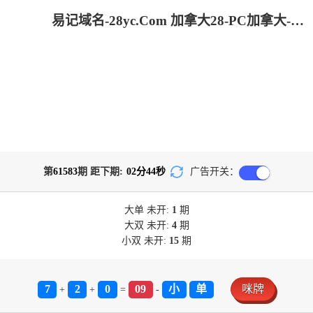
易记域名-28yc.Com 加拿大28-PC加拿大-pc开奖结果预测加拿大|加拿大28开奖结果预测官网|pc走势最新预测_火热研究!
第
61583
期 距下期:
02
分
43
秒
广告开关：
大单
未开:
1
期
大双
未开:
4
期
小双
未开:
15
期
7
2
0
09
小
单
咪牌
+
+
=
-