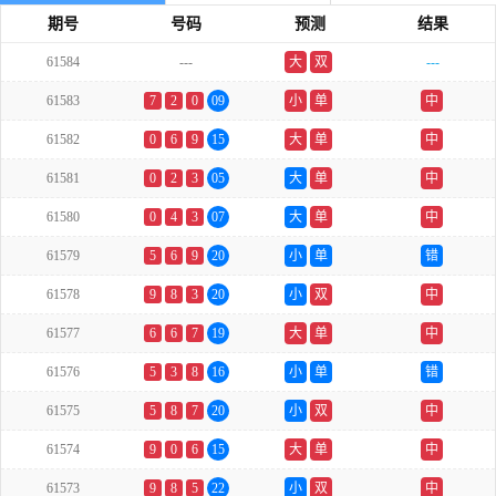
期号
号码
预测
结果
61584
---
大
双
---
61583
7
2
0
09
小
单
中
61582
0
6
9
15
大
单
中
61581
0
2
3
05
大
单
中
61580
0
4
3
07
大
单
中
61579
5
6
9
20
小
单
错
61578
9
8
3
20
小
双
中
61577
6
6
7
19
大
单
中
61576
5
3
8
16
小
单
错
61575
5
8
7
20
小
双
中
61574
9
0
6
15
大
单
中
61573
9
8
5
22
小
双
中