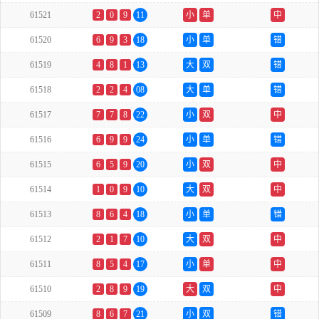
61521
2
0
9
11
小
单
中
61520
6
9
3
18
小
单
错
61519
4
8
1
13
大
双
错
61518
2
2
4
08
大
单
错
61517
7
7
8
22
小
双
中
61516
6
9
9
24
小
单
错
61515
6
5
9
20
小
双
中
61514
1
0
9
10
大
双
中
61513
8
6
4
18
小
单
错
61512
2
1
7
10
大
双
中
61511
8
5
4
17
小
单
中
61510
2
8
9
19
大
双
中
61509
8
6
7
21
小
双
错