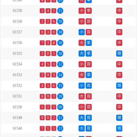
61560
4
7
9
20
大
单
中
61559
2
4
5
11
小
单
中
61558
2
2
6
10
小
双
中
61557
9
3
6
18
小
双
中
61556
7
3
8
18
大
单
中
61555
5
0
5
10
大
单
错
61554
4
5
3
12
小
双
中
61553
2
9
3
14
大
单
中
61552
4
5
6
15
小
双
错
61551
8
9
3
20
大
双
中
61550
1
2
5
08
小
双
中
61549
9
0
2
11
大
双
错
61548
7
1
5
13
大
双
错