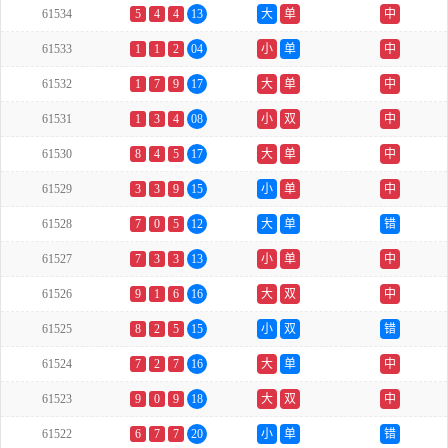
61534
5
4
4
13
大
单
中
61533
1
1
2
04
小
单
中
61532
1
7
9
17
大
单
中
61531
1
3
4
08
小
双
中
61530
8
4
5
17
大
单
中
61529
3
3
9
15
小
单
中
61528
7
0
5
12
大
单
错
61527
7
3
3
13
小
单
中
61526
9
1
6
16
大
双
中
61525
8
2
5
15
小
双
错
61524
7
2
7
16
大
单
中
61523
9
0
9
18
大
双
中
61522
6
7
7
20
小
单
错