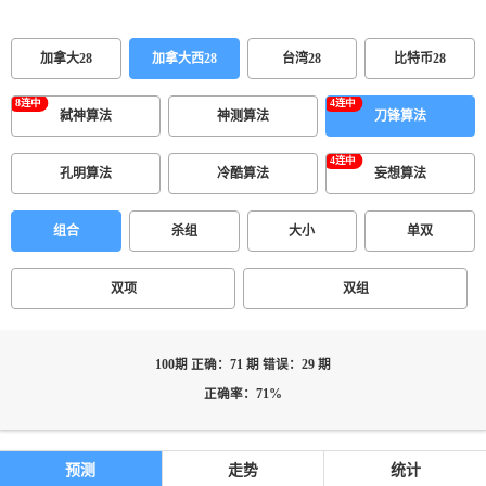
加拿大28
加拿大西28
台湾28
比特币28
弑神算法
神测算法
刀锋算法
孔明算法
冷酷算法
妄想算法
组合
杀组
大小
单双
双项
双组
100期 正确：71 期 错误：29 期
正确率：71%
预测
走势
统计