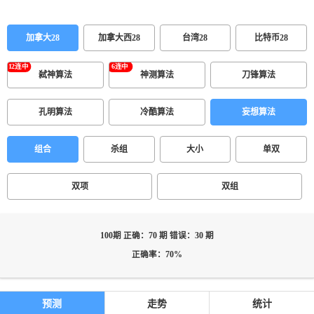
加拿大28
加拿大西28
台湾28
比特币28
弑神算法
神测算法
刀锋算法
孔明算法
冷酷算法
妄想算法
组合
杀组
大小
单双
双项
双组
100期 正确：70 期 错误：30 期
正确率：70%
预测
走势
统计