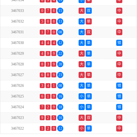
3467034
6
9
4
19
小
单
中
3467033
0
7
8
15
大
双
中
3467032
5
0
8
13
大
单
中
3467031
1
7
0
08
大
双
中
3467030
4
4
4
12
大
单
错
3467029
4
9
9
22
大
单
中
3467028
8
3
9
20
大
单
中
3467027
6
8
9
23
大
单
中
3467026
3
4
1
08
大
单
错
3467025
6
1
9
16
小
单
错
3467024
7
2
9
18
小
单
错
3467023
9
2
5
16
大
双
中
3467022
1
2
9
12
小
单
中