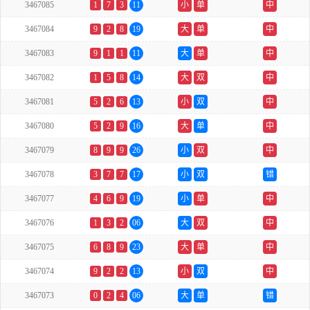
3467085
1
7
3
11
小
单
中
3467084
9
2
8
19
大
单
中
3467083
9
1
1
11
大
单
中
3467082
1
5
8
14
大
双
中
3467081
5
2
6
13
小
双
中
3467080
5
2
9
16
大
单
中
3467079
8
9
9
26
小
双
中
3467078
3
7
7
17
小
双
错
3467077
4
6
9
19
小
单
中
3467076
1
3
2
06
大
双
中
3467075
6
8
9
23
大
单
中
3467074
9
2
2
13
小
双
中
3467073
0
2
4
06
大
单
错