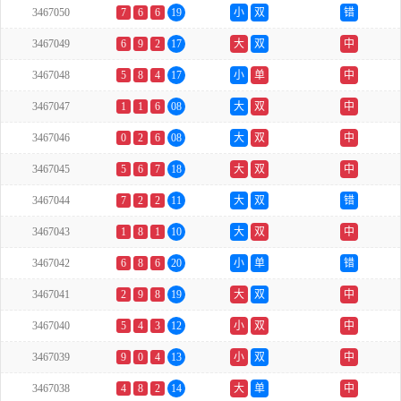
3467050
7
6
6
19
小
双
错
3467049
6
9
2
17
大
双
中
3467048
5
8
4
17
小
单
中
3467047
1
1
6
08
大
双
中
3467046
0
2
6
08
大
双
中
3467045
5
6
7
18
大
双
中
3467044
7
2
2
11
大
双
错
3467043
1
8
1
10
大
双
中
3467042
6
8
6
20
小
单
错
3467041
2
9
8
19
大
双
中
3467040
5
4
3
12
小
双
中
3467039
9
0
4
13
小
双
中
3467038
4
8
2
14
大
单
中