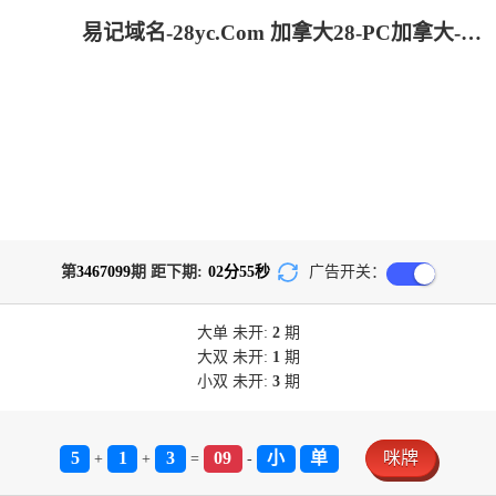
易记域名-28yc.Com 加拿大28-PC加拿大-pc开奖结果预测加拿大|加拿大28开奖结果预测官网|pc走势最新预测_火热研究!
第
3467099
期 距下期:
02
分
55
秒
广告开关：
大单
未开:
2
期
大双
未开:
1
期
小双
未开:
3
期
5
1
3
09
小
单
咪牌
+
+
=
-