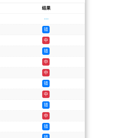
结果
---
错
中
错
中
中
错
中
错
中
错
错