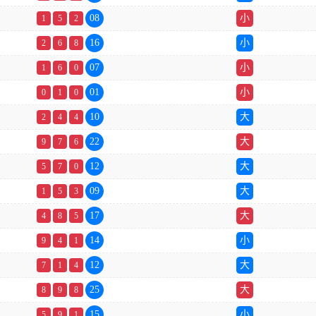
08
小
1
5
2
16
小
2
6
8
07
小
1
6
0
01
小
0
1
0
10
大
2
4
4
22
大
9
7
6
12
大
5
7
0
09
大
1
5
3
17
大
4
8
5
14
小
9
4
1
12
大
7
1
4
25
大
8
9
8
15
小
5
9
1