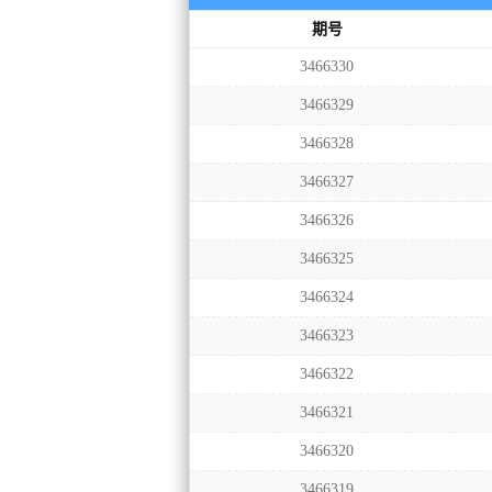
期号
3466330
3466329
3466328
3466327
3466326
3466325
3466324
3466323
3466322
3466321
3466320
3466319