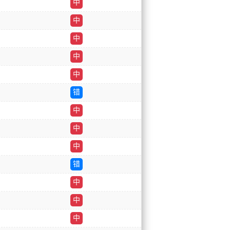
中
中
中
中
中
错
中
中
中
错
中
中
中