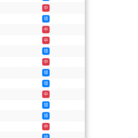
中
错
中
中
错
中
错
错
中
错
错
中
错