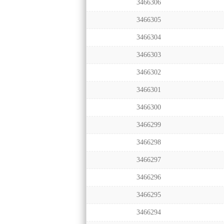
3466306
3466305
3466304
3466303
3466302
3466301
3466300
3466299
3466298
3466297
3466296
3466295
3466294