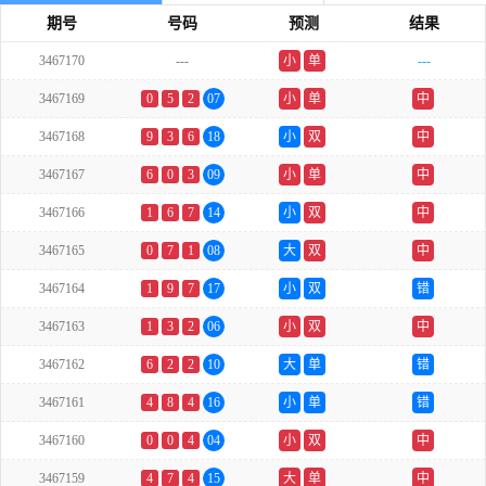
期号
号码
预测
结果
3467170
---
小
单
---
3467169
0
5
2
07
小
单
中
3467168
9
3
6
18
小
双
中
3467167
6
0
3
09
小
单
中
3467166
1
6
7
14
小
双
中
3467165
0
7
1
08
大
双
中
3467164
1
9
7
17
小
双
错
3467163
1
3
2
06
小
双
中
3467162
6
2
2
10
大
单
错
3467161
4
8
4
16
小
单
错
3467160
0
0
4
04
小
双
中
3467159
4
7
4
15
大
单
中