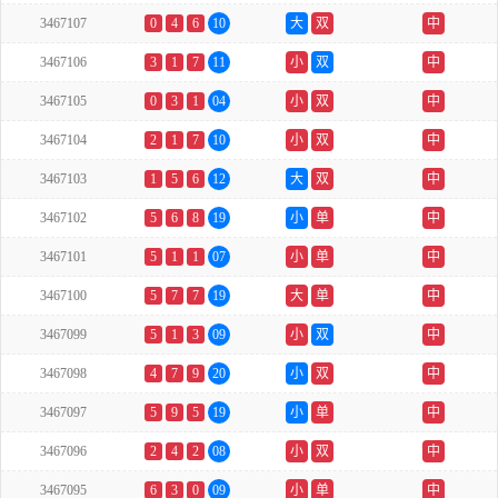
3467107
0
4
6
10
大
双
中
3467106
3
1
7
11
小
双
中
3467105
0
3
1
04
小
双
中
3467104
2
1
7
10
小
双
中
3467103
1
5
6
12
大
双
中
3467102
5
6
8
19
小
单
中
3467101
5
1
1
07
小
单
中
3467100
5
7
7
19
大
单
中
3467099
5
1
3
09
小
双
中
3467098
4
7
9
20
小
双
中
3467097
5
9
5
19
小
单
中
3467096
2
4
2
08
小
双
中
3467095
6
3
0
09
小
单
中