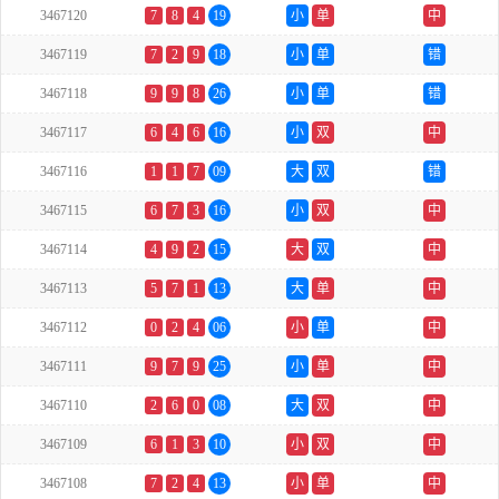
3467120
7
8
4
19
小
单
中
3467119
7
2
9
18
小
单
错
3467118
9
9
8
26
小
单
错
3467117
6
4
6
16
小
双
中
3467116
1
1
7
09
大
双
错
3467115
6
7
3
16
小
双
中
3467114
4
9
2
15
大
双
中
3467113
5
7
1
13
大
单
中
3467112
0
2
4
06
小
单
中
3467111
9
7
9
25
小
单
中
3467110
2
6
0
08
大
双
中
3467109
6
1
3
10
小
双
中
3467108
7
2
4
13
小
单
中