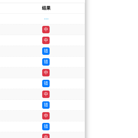
结果
---
中
中
错
错
中
错
中
错
中
错
中