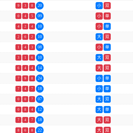
20
小
双
9
3
8
09
小
单
0
4
5
10
小
单
4
2
4
10
大
双
2
6
2
08
小
单
1
4
3
10
大
双
3
1
6
14
大
双
6
4
4
24
小
单
7
9
8
18
小
单
7
4
7
07
大
双
0
0
7
12
大
单
0
8
4
18
大
双
7
4
7
22
大
双
8
6
8