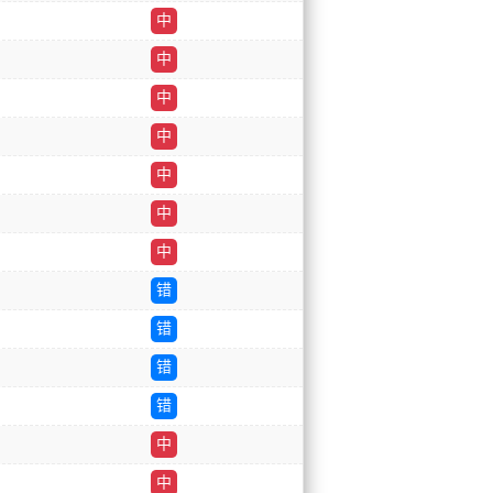
中
中
中
中
中
中
中
错
错
错
错
中
中