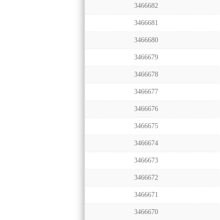
3466682
3466681
3466680
3466679
3466678
3466677
3466676
3466675
3466674
3466673
3466672
3466671
3466670