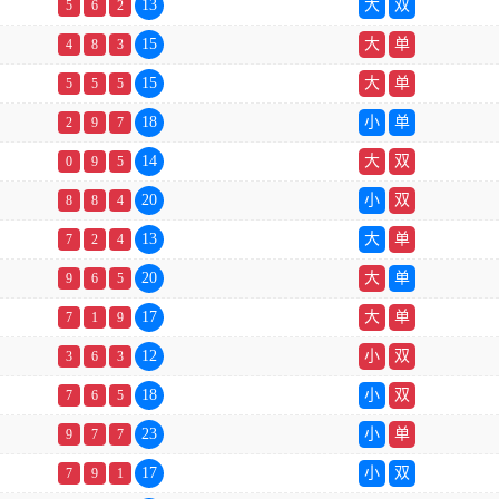
13
大
双
5
6
2
15
大
单
4
8
3
15
大
单
5
5
5
18
小
单
2
9
7
14
大
双
0
9
5
20
小
双
8
8
4
13
大
单
7
2
4
20
大
单
9
6
5
17
大
单
7
1
9
12
小
双
3
6
3
18
小
双
7
6
5
23
小
单
9
7
7
17
小
双
7
9
1