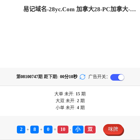
易记域名-28yc.Com 加拿大28-PC加拿大-pc开奖结果预测加拿大|加拿大28开奖结果预测官网|pc走势最新预测_火热研究!
第
08100747
期 距下期:
00
分
10
秒
广告开关：
大单
未开:
15
期
大双
未开:
2
期
小单
未开:
4
期
2
8
0
10
小
双
咪牌
+
+
=
-