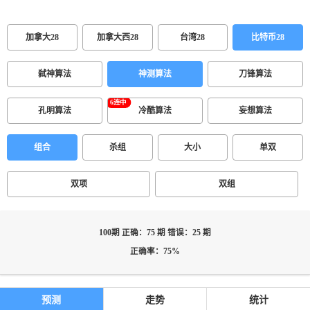
加拿大28
加拿大西28
台湾28
比特币28
弑神算法
神测算法
刀锋算法
孔明算法
冷酷算法
妄想算法
组合
杀组
大小
单双
双项
双组
100期 正确：75 期 错误：25 期
正确率：75%
预测
走势
统计