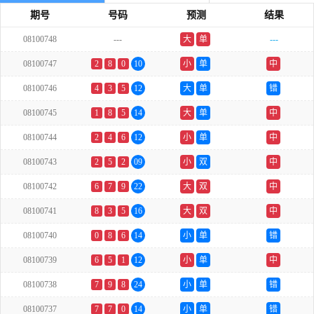
期号
号码
预测
结果
08100748
---
大
单
---
08100747
2
8
0
10
小
单
中
08100746
4
3
5
12
大
单
错
08100745
1
8
5
14
大
单
中
08100744
2
4
6
12
小
单
中
08100743
2
5
2
09
小
双
中
08100742
6
7
9
22
大
双
中
08100741
8
3
5
16
大
双
中
08100740
0
8
6
14
小
单
错
08100739
6
5
1
12
小
单
中
08100738
7
9
8
24
小
单
错
08100737
7
7
0
14
小
单
错