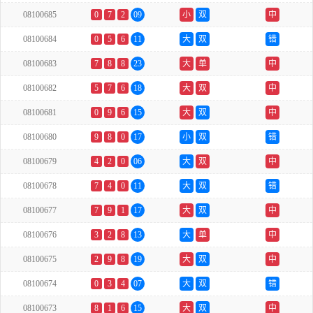
08100685
0
7
2
09
小
双
中
08100684
0
5
6
11
大
双
错
08100683
7
8
8
23
大
单
中
08100682
5
7
6
18
大
双
中
08100681
0
9
6
15
大
双
中
08100680
9
8
0
17
小
双
错
08100679
4
2
0
06
大
双
中
08100678
7
4
0
11
大
双
错
08100677
7
9
1
17
大
双
中
08100676
3
2
8
13
大
单
中
08100675
2
9
8
19
大
双
中
08100674
0
3
4
07
大
双
错
08100673
8
1
6
15
大
双
中