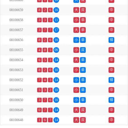
08100660
6
1
3
10
大
双
中
08100659
8
2
6
16
大
双
中
08100658
3
3
5
11
小
单
中
08100657
3
7
7
17
大
单
中
08100656
8
2
6
16
小
单
错
08100655
4
0
5
09
小
双
中
08100654
6
5
3
14
大
单
中
08100653
8
2
0
10
小
单
中
08100652
7
4
3
14
小
单
错
08100651
5
3
2
10
小
单
中
08100650
3
7
6
16
小
单
错
08100649
0
7
7
14
大
双
中
08100648
1
6
7
14
大
双
中