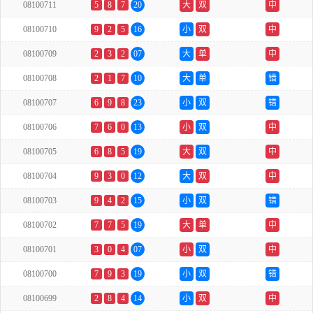
08100711
5
8
7
20
大
双
中
08100710
9
2
5
16
小
双
中
08100709
2
3
2
07
大
单
中
08100708
2
1
7
10
大
单
错
08100707
6
9
8
23
小
双
错
08100706
7
6
0
13
小
双
中
08100705
6
8
5
19
大
双
中
08100704
9
3
0
12
大
双
中
08100703
9
4
2
15
小
双
错
08100702
7
7
5
19
大
单
中
08100701
3
0
4
07
小
双
中
08100700
7
9
3
19
小
双
错
08100699
2
8
4
14
小
双
中