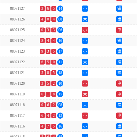
08071127
3
6
5
14
小
错
08071126
4
0
4
08
大
错
08071125
0
3
3
06
小
中
08071124
8
4
4
16
小
错
08071123
9
3
5
17
小
错
08071122
6
5
0
11
大
错
08071121
5
8
5
18
小
错
08071120
3
5
2
10
小
中
08071119
6
1
8
15
大
中
08071118
0
6
2
08
大
错
08071117
6
4
2
12
小
中
08071116
4
7
5
16
小
错