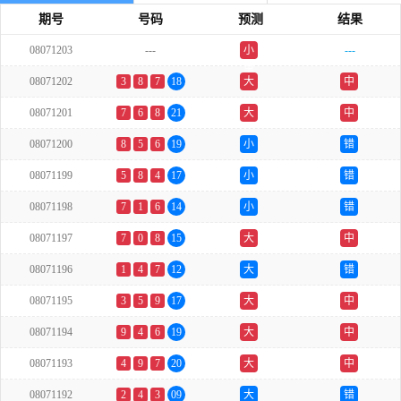
期号
号码
预测
结果
08071203
---
小
---
单
08071202
3
8
7
18
大
中
08071201
7
6
8
21
大
中
08071200
8
5
6
19
小
错
08071199
5
8
4
17
小
错
08071198
7
1
6
14
小
错
08071197
7
0
8
15
大
中
08071196
1
4
7
12
大
错
08071195
3
5
9
17
大
中
08071194
9
4
6
19
大
中
08071193
4
9
7
20
大
中
08071192
2
4
3
09
大
错