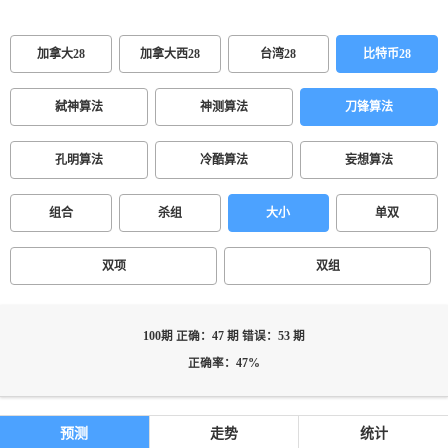
加拿大28
加拿大西28
台湾28
比特币28
弑神算法
神测算法
刀锋算法
孔明算法
冷酷算法
妄想算法
组合
杀组
大小
单双
双项
双组
100期 正确：47 期 错误：53 期
正确率：47%
预测
走势
统计