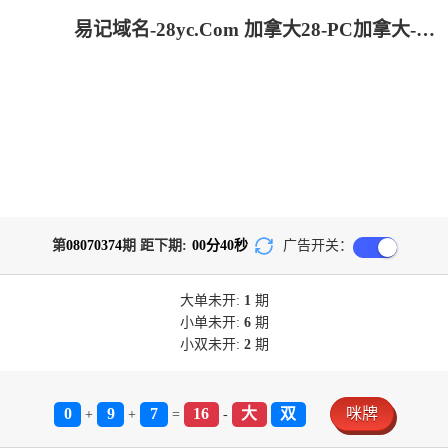
易记域名-28yc.Com 加拿大28-PC加拿大-pc开奖结果预测加拿大|加拿大28开奖结果预测官网|pc走势最新预测_火热研究!
第
08070374
期 距下期:
00
分
40
秒
广告开关：
大单
未开:
1
期
小单
未开:
6
期
小双
未开:
2
期
0
9
7
16
大
双
咪牌
+
+
=
-