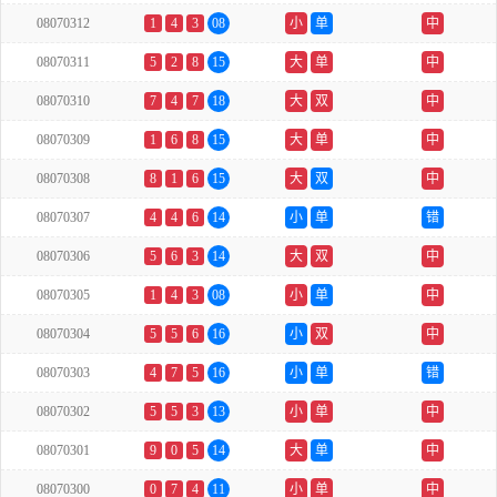
08070312
1
4
3
08
小
单
中
08070311
5
2
8
15
大
单
中
08070310
7
4
7
18
大
双
中
08070309
1
6
8
15
大
单
中
08070308
8
1
6
15
大
双
中
08070307
4
4
6
14
小
单
错
08070306
5
6
3
14
大
双
中
08070305
1
4
3
08
小
单
中
08070304
5
5
6
16
小
双
中
08070303
4
7
5
16
小
单
错
08070302
5
5
3
13
小
单
中
08070301
9
0
5
14
大
单
中
08070300
0
7
4
11
小
单
中