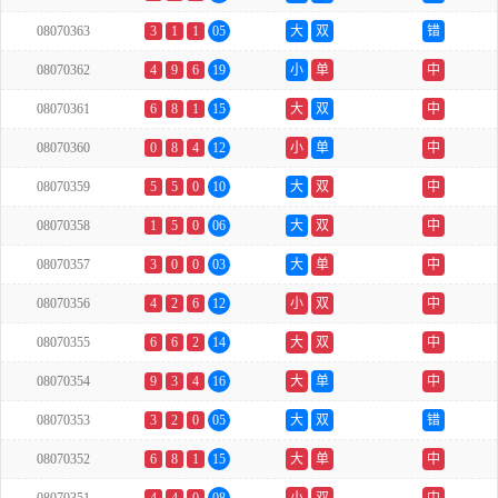
08070363
3
1
1
05
大
双
错
08070362
4
9
6
19
小
单
中
08070361
6
8
1
15
大
双
中
08070360
0
8
4
12
小
单
中
08070359
5
5
0
10
大
双
中
08070358
1
5
0
06
大
双
中
08070357
3
0
0
03
大
单
中
08070356
4
2
6
12
小
双
中
08070355
6
6
2
14
大
双
中
08070354
9
3
4
16
大
单
中
08070353
3
2
0
05
大
双
错
08070352
6
8
1
15
大
单
中