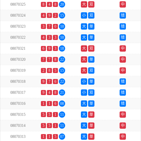
08070325
8
4
8
20
大
双
中
08070324
4
9
2
15
小
双
错
08070323
3
7
0
10
大
单
错
08070322
4
3
3
10
大
单
错
08070321
6
9
3
18
大
双
中
08070320
7
7
8
22
大
单
中
08070319
2
8
5
15
大
双
中
08070318
9
7
6
22
小
单
错
08070317
9
4
8
21
小
双
错
08070316
1
1
6
08
大
单
错
08070315
5
5
1
11
大
单
中
08070314
5
5
1
11
大
单
中
08070313
1
1
5
07
大
单
中