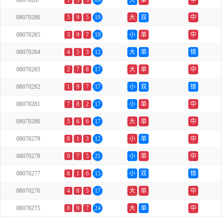
08070287
1
3
5
09
大
单
中
08070286
5
9
5
19
大
双
中
08070285
3
9
7
19
小
单
中
08070284
4
5
3
12
大
单
错
08070283
2
7
8
17
大
单
中
08070282
1
9
7
17
小
双
错
08070281
7
8
2
17
小
单
中
08070280
5
6
6
17
大
单
中
08070279
8
1
3
12
小
单
中
08070278
9
7
5
21
小
单
中
08070277
8
1
6
15
小
双
错
08070276
4
8
5
17
大
单
中
08070275
8
9
7
24
大
单
中