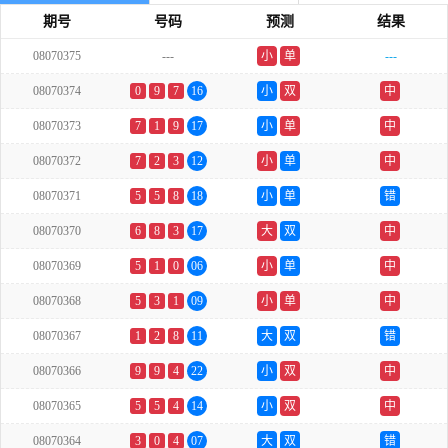
期号
号码
预测
结果
08070375
---
小
单
---
08070374
0
9
7
16
小
双
中
08070373
7
1
9
17
小
单
中
08070372
7
2
3
12
小
单
中
08070371
5
5
8
18
小
单
错
08070370
6
8
3
17
大
双
中
08070369
5
1
0
06
小
单
中
08070368
5
3
1
09
小
单
中
08070367
1
2
8
11
大
双
错
08070366
9
9
4
22
小
双
中
08070365
5
5
4
14
小
双
中
08070364
3
0
4
07
大
双
错