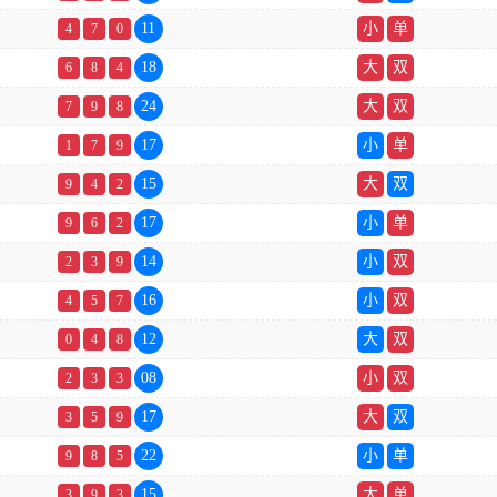
11
小
单
4
7
0
18
大
双
6
8
4
24
大
双
7
9
8
17
小
单
1
7
9
15
大
双
9
4
2
17
小
单
9
6
2
14
小
双
2
3
9
16
小
双
4
5
7
12
大
双
0
4
8
08
小
双
2
3
3
17
大
双
3
5
9
22
小
单
9
8
5
15
大
单
3
9
3