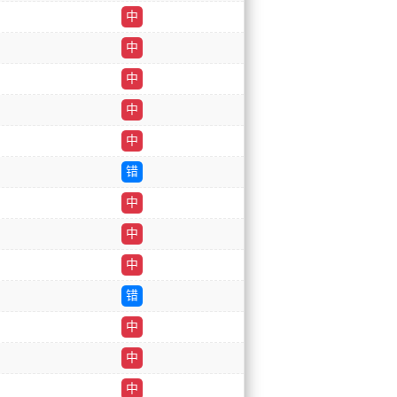
中
中
中
中
中
错
中
中
中
错
中
中
中