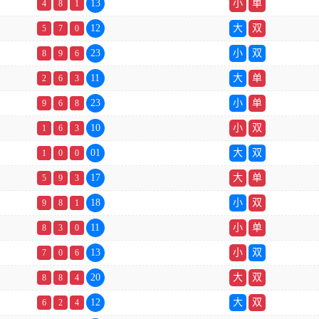
13
小
单
4
8
1
12
大
双
5
7
0
23
小
双
8
9
6
11
大
单
2
6
3
23
小
单
9
6
8
10
小
双
1
6
3
01
大
双
1
0
0
17
大
单
5
9
3
18
小
双
9
8
1
11
小
单
8
3
0
13
小
双
7
0
6
20
大
双
8
8
4
12
大
双
6
2
4