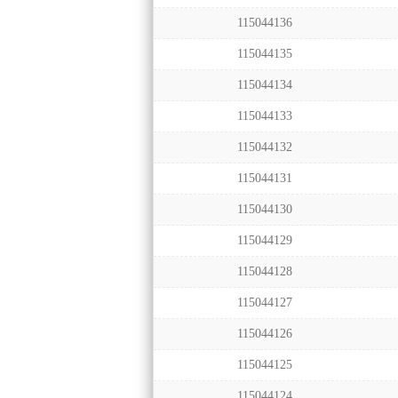
115044136
115044135
115044134
115044133
115044132
115044131
115044130
115044129
115044128
115044127
115044126
115044125
115044124