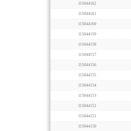
115044162
115044161
115044160
115044159
115044158
115044157
115044156
115044155
115044154
115044153
115044152
115044151
115044150