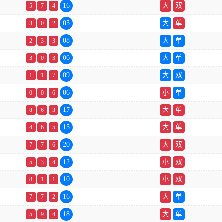
16
大
双
5
7
4
05
大
单
3
0
2
08
大
单
2
3
3
06
大
单
3
0
3
09
大
双
1
1
7
06
小
单
0
0
6
17
大
单
8
6
3
15
大
单
4
6
5
20
大
双
7
7
6
12
小
双
5
3
4
10
小
双
8
1
1
16
大
单
7
7
2
18
大
单
5
9
4