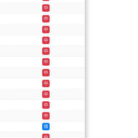
中
中
中
中
中
中
中
中
中
中
中
错
中