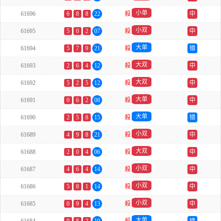
小单
61696
6
8
8
22
殺
中
小双
61695
5
0
2
07
殺
中
大单
61694
5
7
9
21
殺
错
大双
61693
2
6
4
12
殺
中
大双
61692
5
2
5
12
殺
中
大单
61691
0
6
2
08
殺
中
大单
61690
2
5
8
15
殺
错
小双
61689
4
9
8
21
殺
中
大双
61688
2
0
4
06
殺
中
小双
61687
4
6
4
14
殺
中
小双
61686
5
8
1
14
殺
中
小双
61685
0
9
4
13
殺
中
大单