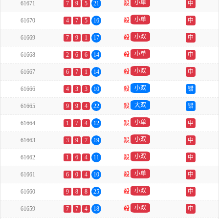
小单
61671
7
9
5
21
殺
中
小单
61670
4
7
5
16
殺
中
小双
61669
7
9
1
17
殺
中
小单
61668
2
6
6
14
殺
中
小双
61667
6
7
1
14
殺
中
小双
61666
4
3
3
10
殺
错
大双
61665
9
9
4
22
殺
错
小单
61664
1
7
4
12
殺
中
小双
61663
3
9
7
19
殺
中
小双
61662
1
6
4
11
殺
中
小单
61661
6
0
4
10
殺
中
小双
61660
9
8
8
25
殺
中
小双
61659
7
7
4
18
殺
中