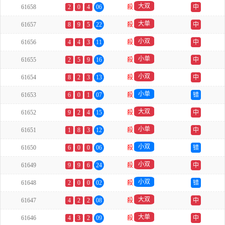
大双
61658
2
0
4
06
殺
中
大单
61657
8
9
5
22
殺
中
小双
61656
4
4
3
11
殺
中
小单
61655
2
5
9
16
殺
中
小双
61654
8
2
3
13
殺
中
小单
61653
6
0
1
07
殺
错
大双
61652
9
2
4
15
殺
中
小单
61651
1
8
3
12
殺
中
小双
61650
6
0
0
06
殺
错
小双
61649
9
9
6
24
殺
中
小双
61648
2
0
0
02
殺
错
大双
61647
4
2
2
08
殺
中
大单
61646
4
3
2
09
殺
中