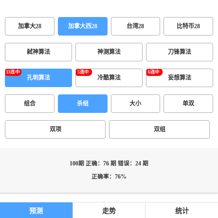
加拿大28
加拿大西28
台湾28
比特币28
弑神算法
神测算法
刀锋算法
孔明算法
冷酷算法
妄想算法
组合
杀组
大小
单双
双项
双组
100期 正确：76 期 错误：24 期
正确率：76%
预测
走势
统计