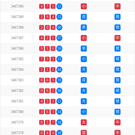
3467390
4
7
1
12
小
中
3467389
2
9
4
15
双
错
3467388
2
0
4
06
单
错
3467387
4
2
1
07
小
中
3467386
9
1
0
10
单
错
3467385
7
5
3
15
小
错
3467384
2
1
1
04
大
错
3467383
8
6
5
19
双
错
3467382
0
6
2
08
大
错
3467381
4
5
3
12
大
错
3467380
3
8
3
14
小
错
3467379
6
5
7
18
大
中
3467378
8
4
4
16
双
中