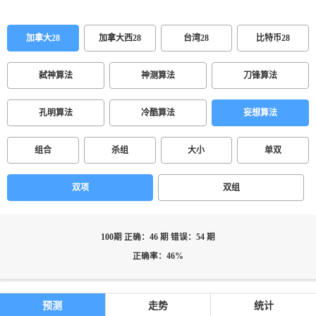
加拿大28
加拿大西28
台湾28
比特币28
弑神算法
神测算法
刀锋算法
孔明算法
冷酷算法
妄想算法
组合
杀组
大小
单双
双项
双组
100期 正确：46 期 错误：54 期
正确率：46%
预测
走势
统计