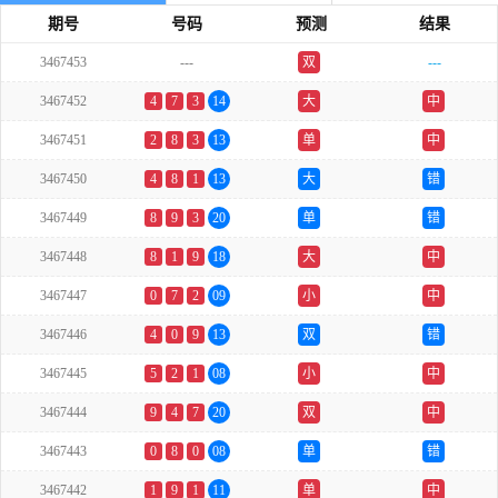
期号
号码
预测
结果
3467453
---
双
---
3467452
4
7
3
14
大
中
3467451
2
8
3
13
单
中
3467450
4
8
1
13
大
错
3467449
8
9
3
20
单
错
3467448
8
1
9
18
大
中
3467447
0
7
2
09
小
中
3467446
4
0
9
13
双
错
3467445
5
2
1
08
小
中
3467444
9
4
7
20
双
中
3467443
0
8
0
08
单
错
3467442
1
9
1
11
单
中