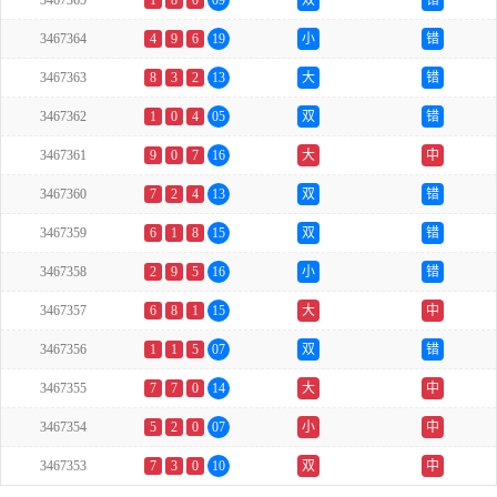
3467365
1
8
0
09
双
错
3467364
4
9
6
19
小
错
3467363
8
3
2
13
大
错
3467362
1
0
4
05
双
错
3467361
9
0
7
16
大
中
3467360
7
2
4
13
双
错
3467359
6
1
8
15
双
错
3467358
2
9
5
16
小
错
3467357
6
8
1
15
大
中
3467356
1
1
5
07
双
错
3467355
7
7
0
14
大
中
3467354
5
2
0
07
小
中
3467353
7
3
0
10
双
中