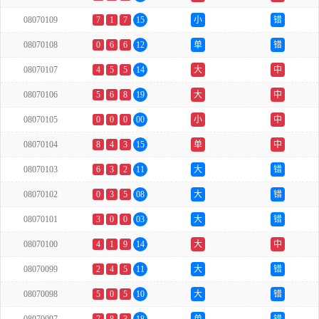
08070109
7
1
7
15
小
错
08070108
0
6
6
12
单
错
08070107
4
5
5
14
大
中
08070106
5
6
8
19
大
中
08070105
0
0
0
00
小
中
08070104
8
4
3
15
单
中
08070103
6
3
2
11
大
错
08070102
0
3
5
08
大
错
08070101
3
0
0
03
大
错
08070100
4
1
9
14
大
中
08070099
2
4
5
11
大
错
08070098
5
0
5
10
大
错