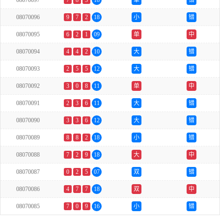
08070097
7
8
3
18
单
错
08070096
9
7
2
18
小
错
08070095
6
2
1
09
单
中
08070094
4
4
2
10
大
错
08070093
2
5
5
12
大
错
08070092
3
0
8
11
单
中
08070091
2
3
6
11
大
错
08070090
3
3
6
12
大
错
08070089
8
8
2
18
小
错
08070088
7
2
9
18
大
中
08070087
0
2
5
07
双
错
08070086
4
7
7
18
双
中
08070085
7
0
9
16
小
错