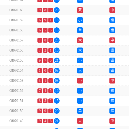
08070161
1
7
8
16
单
错
08070160
9
8
3
20
双
中
08070159
6
9
1
16
小
错
08070158
6
5
5
16
单
错
08070157
7
8
8
23
大
中
08070156
7
2
1
10
大
错
08070155
9
7
5
21
小
错
08070154
1
0
7
08
大
错
08070153
3
1
4
08
小
中
08070152
7
4
5
16
小
错
08070151
8
5
2
15
小
错
08070150
9
9
2
20
单
错
08070149
9
4
8
21
大
中