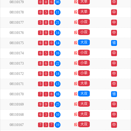
大单
08110179
0
0
6
06
殺
中
大单
08110178
0
5
6
11
殺
中
小双
08110177
5
8
8
21
殺
中
小双
08110176
3
9
2
14
殺
中
大双
08110175
6
8
0
14
殺
错
小双
08110174
6
5
5
16
殺
中
小单
08110173
8
6
8
22
殺
中
小单
08110172
9
0
5
14
殺
中
大单
08110171
5
1
7
13
殺
中
大双
08110170
7
1
8
16
殺
错
大双
08110169
9
9
7
25
殺
中
大双
08110168
6
3
1
10
殺
中
大双
08110167
7
5
7
19
殺
中