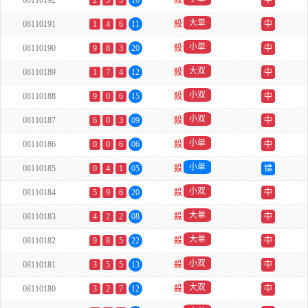
08110192
2
3
5
10
殺
中
大单
08110191
1
4
6
11
殺
中
小单
08110190
9
8
3
20
殺
中
大双
08110189
1
7
4
12
殺
中
小双
08110188
9
0
6
15
殺
中
小双
08110187
6
0
3
09
殺
中
小单
08110186
0
0
6
06
殺
中
小单
08110185
0
4
1
05
殺
错
小双
08110184
5
9
6
20
殺
中
大单
08110183
4
2
2
08
殺
中
大单
08110182
9
8
5
22
殺
中
小双
08110181
3
5
5
13
殺
中
大双
08110180
3
2
7
12
殺
中