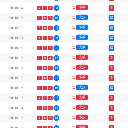
小单
08110204
4
1
3
08
殺
中
大双
08110203
3
8
5
16
殺
错
小单
08110202
5
0
0
05
殺
错
小单
08110201
1
1
7
09
殺
错
大单
08110200
7
7
7
21
殺
错
大单
08110199
8
0
4
12
殺
中
大双
08110198
2
8
9
19
殺
中
小单
08110197
7
6
8
21
殺
中
大双
08110196
7
1
8
16
殺
错
大单
08110195
4
2
1
07
殺
中
大双
08110194
2
5
8
15
殺
中
小双
08110193
4
8
6
18
殺
中
小单